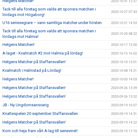
Helgens Matcher!
2025-10-31 12:37
Tack till alla företag som valde att sponsra matchen i
2025-10-27 07:43
lördags mot Högaborg!
U16 seriesegrare – vann samtliga matcher under hösten
2025-10-21 14:53
Tack till alla företag som valde att sponsra matchen i
2025-10-20 08:22
lördags mot Halmia!
Helgens Matchen!
2025-10-17 15:00
A-laget - Kvalmatch #2 mot Halmia på lördag!
2025-10-15 16:02
Helgens Matcher på Staffansvallen!
2025-10-10 13:01
Kvalmatch i Halmstad på Lördag!
2025-10-08 14:21
Helgens Matcher!
2025-10-03 14:03
Helgens Matcher på Staffansvallen!
2025-09-26 13:39
Helgens Matcher på Staffansvallen!
2025-09-26 13:32
JB - Ny Ungdomsansvarig
2025-09-19 16:07
Knattespelen 20 september Staffansvallen
2025-09-19 14:31
Helgens Matcher på Staffansvallen!
2025-09-19 14:22
Kom och heja fram vårt A-lag till serievinst!
2025-09-10 17:10