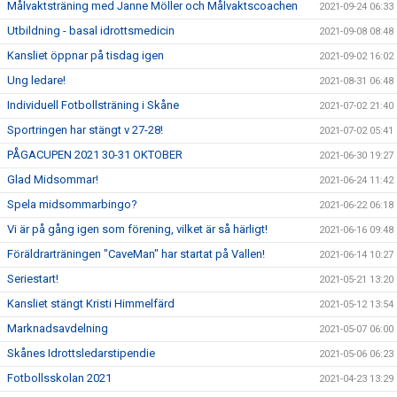
Målvaktsträning med Janne Möller och Målvaktscoachen
2021-09-24 06:33
Utbildning - basal idrottsmedicin
2021-09-08 08:48
Kansliet öppnar på tisdag igen
2021-09-02 16:02
Ung ledare!
2021-08-31 06:48
Individuell Fotbollsträning i Skåne
2021-07-02 21:40
Sportringen har stängt v 27-28!
2021-07-02 05:41
PÅGACUPEN 2021 30-31 OKTOBER
2021-06-30 19:27
Glad Midsommar!
2021-06-24 11:42
Spela midsommarbingo?
2021-06-22 06:18
Vi är på gång igen som förening, vilket är så härligt!
2021-06-16 09:48
Föräldrarträningen "CaveMan" har startat på Vallen!
2021-06-14 10:27
Seriestart!
2021-05-21 13:20
Kansliet stängt Kristi Himmelfärd
2021-05-12 13:54
Marknadsavdelning
2021-05-07 06:00
Skånes Idrottsledarstipendie
2021-05-06 06:23
Fotbollsskolan 2021
2021-04-23 13:29