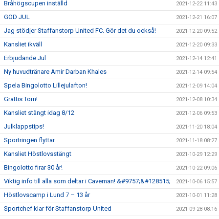
Bråhögscupen inställd
2021-12-22 11:43
GOD JUL
2021-12-21 16:07
Jag stödjer Staffanstorp United FC. Gör det du också!
2021-12-20 09:52
Kansliet ikväll
2021-12-20 09:33
Erbjudande Jul
2021-12-14 12:41
Ny huvudtränare Amir Darban Khales
2021-12-14 09:54
Spela Bingolotto Lillejulafton!
2021-12-09 14:04
Grattis Torn!
2021-12-08 10:34
Kansliet stängt idag 8/12
2021-12-06 09:53
Julklappstips!
2021-11-20 18:04
Sportringen flyttar
2021-11-18 08:27
Kansliet Höstlovsstängt
2021-10-29 12:29
Bingolotto firar 30 år!
2021-10-22 09:06
Viktig info till alla som deltar i Caveman! &#9757;&#128515;
2021-10-06 15:57
Höstlovscamp i Lund 7 – 13 år
2021-10-01 11:28
Sportchef klar för Staffanstorp United
2021-09-28 08:16