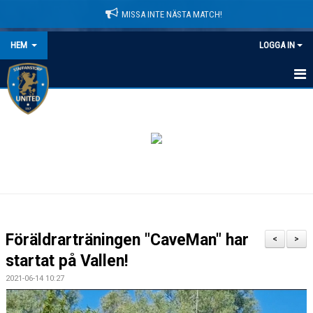
MISSA INTE NÄSTA MATCH!
HEM
LOGGA IN
HEM
NYHETER
LEDARE
MATCHER
KALENDER
Föräldrarträningen "CaveMan" har
<
>
DOMARINFORMATION
startat på Vallen!
2021-06-14 10:27
MEDLEMSAVGIFTER
DOKUMENT