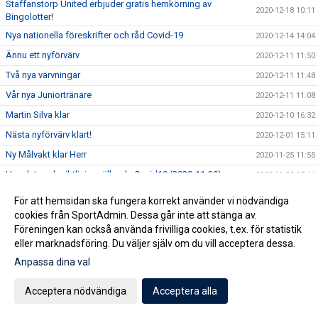
Staffanstorp United erbjuder gratis hemkörning av
2020-12-18 10:11
Bingolotter!
Nya nationella föreskrifter och råd Covid-19
2020-12-14 14:04
Ännu ett nyförvärv
2020-12-11 11:50
Två nya värvningar
2020-12-11 11:48
Vår nya Juniortränare
2020-12-11 11:08
Martin Silva klar
2020-12-10 16:32
Nästa nyförvärv klart!
2020-12-01 15:11
Ny Målvakt klar Herr
2020-11-25 11:55
Uppdaterade riktlinjer gällande Covid19 (2020-11-20)
2020-11-20 15:44
Ny spelare Herr
2020-11-20 11:31
För att hemsidan ska fungera korrekt använder vi nödvändiga
Bollrummet!
cookies från SportAdmin. Dessa går inte att stänga av.
2020-11-15 19:23
Föreningen kan också använda frivilliga cookies, t.ex. för statistik
Ny spelande assisterande till A-laget
2020-11-11 13:54
eller marknadsföring. Du väljer själv om du vill acceptera dessa.
Samarbete mellan Staffanstorp United och Torns IF
2020-11-08 13:15
Anpassa dina val
Chans att bli miljonär och samtidigt stödja Staffanstorp
2020-10-30 10:13
United?
Acceptera nödvändiga
Acceptera alla
Ny tränare klar för Staffanstorp United!
2020-10-28 20:54