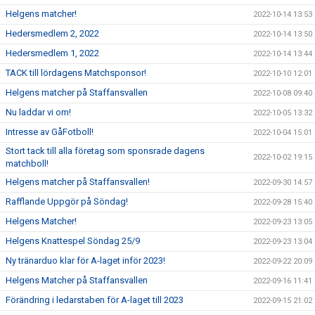
Helgens matcher!
2022-10-14 13:53
Hedersmedlem 2, 2022
2022-10-14 13:50
Hedersmedlem 1, 2022
2022-10-14 13:44
TACK till lördagens Matchsponsor!
2022-10-10 12:01
Helgens matcher på Staffansvallen
2022-10-08 09:40
Nu laddar vi om!
2022-10-05 13:32
Intresse av GåFotboll!
2022-10-04 15:01
Stort tack till alla företag som sponsrade dagens
2022-10-02 19:15
matchboll!
Helgens matcher på Staffansvallen!
2022-09-30 14:57
Rafflande Uppgör på Söndag!
2022-09-28 15:40
Helgens Matcher!
2022-09-23 13:05
Helgens Knattespel Söndag 25/9
2022-09-23 13:04
Ny tränarduo klar för A-laget inför 2023!
2022-09-22 20:09
Helgens Matcher på Staffansvallen
2022-09-16 11:41
Förändring i ledarstaben för A-laget till 2023
2022-09-15 21:02