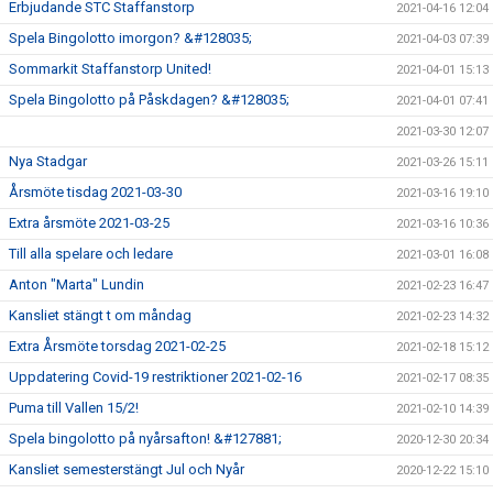
Erbjudande STC Staffanstorp
2021-04-16 12:04
Spela Bingolotto imorgon? &#128035;
2021-04-03 07:39
Sommarkit Staffanstorp United!
2021-04-01 15:13
Spela Bingolotto på Påskdagen? &#128035;
2021-04-01 07:41
2021-03-30 12:07
Nya Stadgar
2021-03-26 15:11
Årsmöte tisdag 2021-03-30
2021-03-16 19:10
Extra årsmöte 2021-03-25
2021-03-16 10:36
Till alla spelare och ledare
2021-03-01 16:08
Anton "Marta" Lundin
2021-02-23 16:47
Kansliet stängt t om måndag
2021-02-23 14:32
Extra Årsmöte torsdag 2021-02-25
2021-02-18 15:12
Uppdatering Covid-19 restriktioner 2021-02-16
2021-02-17 08:35
Puma till Vallen 15/2!
2021-02-10 14:39
Spela bingolotto på nyårsafton! &#127881;
2020-12-30 20:34
Kansliet semesterstängt Jul och Nyår
2020-12-22 15:10