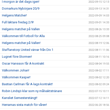
I morgon är det dags igen!
2022-09-15 12:13
Domarkurs Nybörjare 20/9
2022-09-13 14:31
Helgens Matcher!
2022-09-09 14:03
Full läktare fredag 2/9!
2022-09-01 14:33
Helgens matcher på Vallen
2022-08-26 13:33
Välkommen till Fotboll för Alla
2022-08-25 09:08
Helgens matcher på Vallen!
2022-08-19 12:06
Staffanstorp United värvar från Div 1
2022-08-11 11:06
Lugnet före Stormen!
2022-08-11 10:16
Oscar Hansson får A-kontrakt
2022-08-04 19:55
Välkommen Johan!
2022-08-02 17:11
Välkommen Kasper!
2022-08-02 12:20
Bastian Carlman får A-lags kontrakt!
2022-08-02 09:24
Robin Lindsjö klar som ny målvaktstränare
2022-07-15 10:11
Kansliet Semesterstängt!
2022-07-12 14:11
Herrarnas sista match för våren!
2022-06-20 18:56