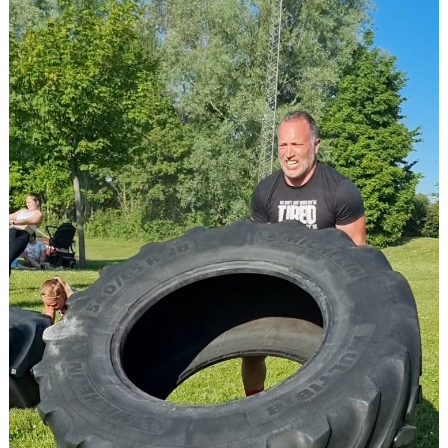
KLÄDPROFIL
LEDARINFORMATION
STYRELSE/SEKTIONER
KONTAKT/KANSLI
PARTNERS
OM SUFC