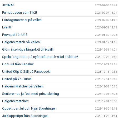
JOYNA!
2024-02-08 13:42
Pumabussen sön 11/2!
2024-02-07 15:01
Lördagsmatcher på vallen!
2024-02-02 14:43
Event!
2024-01-31 14:19
Provspel för U15
2024-01-30 10:08
Helgens match på Vallen!
2024-01-12 14:16
Glöm inte köpa bingolott till ikväll!
2023-12-31 11:01
Spela Bingolotto på nyårsafton och stöd klubben!
2023-12-28 11:42
God Jul från Kansliet
2023-12-21 11:11
United Köp & Sälj på Facebook!
2023-12-15 10:36
United på YouTube!
2023-12-14 13:11
Helgens Matcher på Vallen!
2023-12-08 10:10
Seniorernas julfest med prisutdelning
2023-12-04 17:08
Helgens matcher!
2023-12-01 13:50
Öppettider Jul och Nyår Sportringen
2023-11-30 12:16
Julklappstips från Sportringen
2023-11-28 14:44