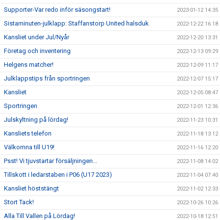
Supporter-Var redo inför säsongstart!
2023-01-12 14:35
Sistaminuten-julklapp: Staffanstorp United halsduk
2022-12-22 16:18
Kansliet under Jul/Nyår
2022-12-20 13:31
Företag och inventering
2022-12-13 09:29
Helgens matcher!
2022-12-09 11:17
Julklappstips från sportringen
2022-12-07 15:17
Kansliet
2022-12-05 08:47
Sportringen
2022-12-01 12:36
Julskyltning på lördag!
2022-11-23 10:31
Kansliets telefon
2022-11-18 13:12
Välkomna till U19!
2022-11-16 12:20
Psst! Vi tjuvstartar försäljningen...
2022-11-08 14:02
Tillskott i ledarstaben i P06 (U17 2023)
2022-11-04 07:40
Kansliet höststängt
2022-11-02 12:33
Stort Tack!
2022-10-26 10:26
Alla Till Vallen på Lördag!
2022-10-18 12:51