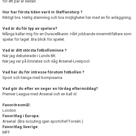
för ett par år sedan.
Hur har första tiden varit in Staffanstorp ?
Riktigt bra. Härlig stämning och bra möjligheter här med en fin anläggning.
Vad är du för typ av spelare?
Många kallar mig för en Duracellkanin. Hårt jobbande innermittfältare som
spelar för laget. Bra blick för spelet.
Vad är ditt största fotbollsminne ?
När jag debuterade i Lunds BK
När jag var på Emirates och såg Arsenal-Liverpool
Vad har du för intresse förutom fotbollen ?
Sport och hänga med kompisarna
Vad gör du efter en seger en lördag eftermiddag?
Premier League med Arsenal och en kall öl.
Favoritresmål:
London
Favoritlag i Europa:
Arsenal (Bra scouting igen sportchef Forsén.)
Favoritlag Sverige:
MFF