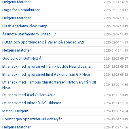
Helgens Matcher!
2025-02-14 14:59
Dags för Domarkurser!
2025-02-13 10:17
Helgens Matcher!
2025-02-07 13:55
Flash Acadamy Påsk Camp!
2025-02-07 13:49
Årsmöte Staffanstorp United FC
2025-02-07 11:42
PUMA och SportRingen på Vallen på söndag 9/2!
2025-02-04 14:29
Helgens matcher!
2025-01-10 14:15
God Jul och Gott Nytt År
2024-12-23 09:57
Ett snack med nyförvärvet från IF Lödde Nawid Jashar
2024-12-23 08:55
Ett snack med nyförvärvet Emil Asklund från GIF Nike
2024-12-23 08:52
Ett snack med Hampus Christoffersen. Nyförvärv från GIF
2024-12-20 14:35
Nike.
Ett snack med Axel Gullers Ahlin!
2024-12-19 10:49
Ett snack med Viktor "Olle" Ohlsson
2024-12-11 11:33
Match i Helgen!
2024-12-06 14:34
Sportringen öppettider Jul och Nyår
2024-12-04 13:49
Helgens Matcher!
2024-11-29 14:56