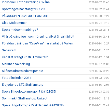
Individuell Fotbollsträning i Skåne
2021-07-02 21:40
Sportringen har stängt v 27-28!
2021-07-02 05:41
PÅGACUPEN 2021 30-31 OKTOBER
2021-06-30 19:27
Glad Midsommar!
2021-06-24 11:42
Spela midsommarbingo?
2021-06-22 06:18
Vi är på gång igen som förening, vilket är så härligt!
2021-06-16 09:48
Föräldrarträningen "CaveMan" har startat på Vallen!
2021-06-14 10:27
Seriestart!
2021-05-21 13:20
Kansliet stängt Kristi Himmelfärd
2021-05-12 13:54
Marknadsavdelning
2021-05-07 06:00
Skånes Idrottsledarstipendie
2021-05-06 06:23
Fotbollsskolan 2021
2021-04-23 13:29
Erbjudande STC Staffanstorp
2021-04-16 12:04
Spela Bingolotto imorgon? &#128035;
2021-04-03 07:39
Sommarkit Staffanstorp United!
2021-04-01 15:13
Spela Bingolotto på Påskdagen? &#128035;
2021-04-01 07:41