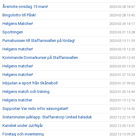
Årsmöte onsdag 15 mars!
2023-02-28 18:47
Bingolotto till Påsk!
2023-02-28 15:45
Helgens Matcher!
2023-02-24 14:17
Sportringen
2023-02-21 13:28
Pumabussen till Staffansvallen på lördag!
2023-02-13 11:59
Helgens matcher!
2023-02-10 12:20
Kommande Domarkurser på Staffansvallen
2023-02-09 12:43
Helgens matcher!
2023-02-03 13:29
Helgens matcher!
2023-01-27 10:23
Inbjudan e-sport från Skåneboll
2023-01-27 09:02
Helgens match och träning
2023-01-20 14:44
Helgens matcher
2023-01-13 12:16
Supporter-Var redo inför säsongstart!
2023-01-12 14:35
Sistaminuten-julklapp: Staffanstorp United halsduk
2022-12-22 16:18
Kansliet under Jul/Nyår
2022-12-20 13:31
Företag och inventering
2022-12-13 09:29