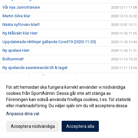
Vår nya Juniortränare
2020-12-11 11:08
Martin Silva klar
2020-12-10 16:32
Nästa nyförvärv klart!
2020-12-01 15:11
Ny Målvakt klar Herr
2020-11-25 11:55
Uppdaterade riktlinjer gällande Covid19 (2020-11-20)
2020-11-20 15:44
Ny spelare Herr
2020-11-20 11:31
Bollrummet!
2020-11-15 19:23
Ny spelande assisterande till A-laget
2020-11-11 13:54
Samarbete mellan Staffanstorp United och Torns IF
2020-11-08 13:15
Chans att bli miljonär och samtidigt stödja Staffanstorp
För att hemsidan ska fungera korrekt använder vi nödvändiga
2020-10-30 10:13
United?
cookies från SportAdmin. Dessa går inte att stänga av.
Ny tränare klar för Staffanstorp United!
2020-10-28 20:54
Föreningen kan också använda frivilliga cookies, t.ex. för statistik
eller marknadsföring. Du väljer själv om du vill acceptera dessa.
Uppdaterade riktlinjer gällande Covid19 (2020-10-28)
2020-10-28 20:36
Anpassa dina val
Kansliet håller höstlov
2020-10-27 10:46
Erbjudande från Sportringen
2020-10-26 11:53
Acceptera nödvändiga
Acceptera alla
Pågacupen 24-25 okt inställd!
2020-10-23 13:22