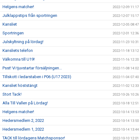
Helgens matcher!
2022-12-09 11:17
Julklappstips från sportringen
2022-12-07 15:17
Kansliet
2022-12-05 08:47
Sportringen
2022-12-01 12:36
Julskyltning på lördag!
2022-11-23 10:31
Kansliets telefon
2022-11-18 13:12
Välkomna till U19!
2022-11-16 12:20
Psst! Vi tjuvstartar försäljningen...
2022-11-08 14:02
Tillskott i ledarstaben i P06 (U17 2023)
2022-11-04 07:40
Kansliet höststängt
2022-11-02 12:33
Stort Tack!
2022-10-26 10:26
Alla Till Vallen på Lördag!
2022-10-18 12:51
Helgens matcher!
2022-10-14 13:53
Hedersmedlem 2, 2022
2022-10-14 13:50
Hedersmedlem 1, 2022
2022-10-14 13:44
TACK till lördagens Matchsponsor!
2022-10-10 12:01