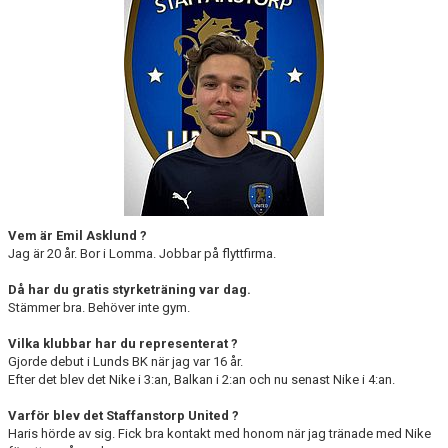
KLÄDPROFIL
LEDARINFORMATION
STYRELSE/SEKTIONER
KONTAKT/KANSLI
PARTNERS
Vem är Emil Asklund ?
Jag är 20 år. Bor i Lomma. Jobbar på flyttfirma.
OM SUFC
Då har du gratis styrketräning var dag.
Stämmer bra. Behöver inte gym.
Vilka klubbar har du representerat ?
Gjorde debut i Lunds BK när jag var 16 år.
Efter det blev det Nike i 3:an, Balkan i 2:an och nu senast Nike i 4:an.
Varför blev det Staffanstorp United ?
Haris hörde av sig. Fick bra kontakt med honom när jag tränade med Nike