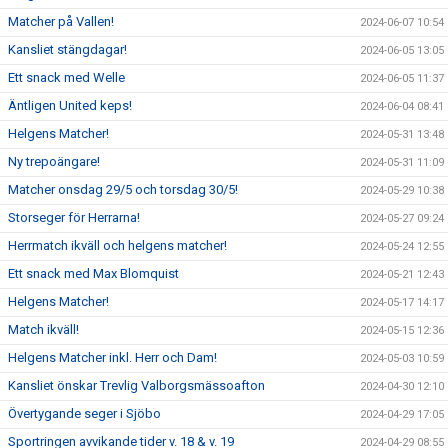
Matcher på Vallen!
2024-06-07 10:54
Kansliet stängdagar!
2024-06-05 13:05
Ett snack med Welle
2024-06-05 11:37
Äntligen United keps!
2024-06-04 08:41
Helgens Matcher!
2024-05-31 13:48
Ny trepoängare!
2024-05-31 11:09
Matcher onsdag 29/5 och torsdag 30/5!
2024-05-29 10:38
Storseger för Herrarna!
2024-05-27 09:24
Herrmatch ikväll och helgens matcher!
2024-05-24 12:55
Ett snack med Max Blomquist
2024-05-21 12:43
Helgens Matcher!
2024-05-17 14:17
Match ikväll!
2024-05-15 12:36
Helgens Matcher inkl. Herr och Dam!
2024-05-03 10:59
Kansliet önskar Trevlig Valborgsmässoafton
2024-04-30 12:10
Övertygande seger i Sjöbo
2024-04-29 17:05
Sportringen avvikande tider v. 18 & v. 19
2024-04-29 08:55