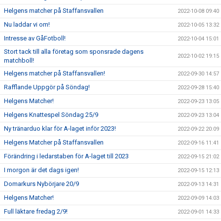
Helgens matcher på Staffansvallen
2022-10-08 09:40
Nu laddar vi om!
2022-10-05 13:32
Intresse av GåFotboll!
2022-10-04 15:01
Stort tack till alla företag som sponsrade dagens
2022-10-02 19:15
matchboll!
Helgens matcher på Staffansvallen!
2022-09-30 14:57
Rafflande Uppgör på Söndag!
2022-09-28 15:40
Helgens Matcher!
2022-09-23 13:05
Helgens Knattespel Söndag 25/9
2022-09-23 13:04
Ny tränarduo klar för A-laget inför 2023!
2022-09-22 20:09
Helgens Matcher på Staffansvallen
2022-09-16 11:41
Förändring i ledarstaben för A-laget till 2023
2022-09-15 21:02
I morgon är det dags igen!
2022-09-15 12:13
Domarkurs Nybörjare 20/9
2022-09-13 14:31
Helgens Matcher!
2022-09-09 14:03
Full läktare fredag 2/9!
2022-09-01 14:33