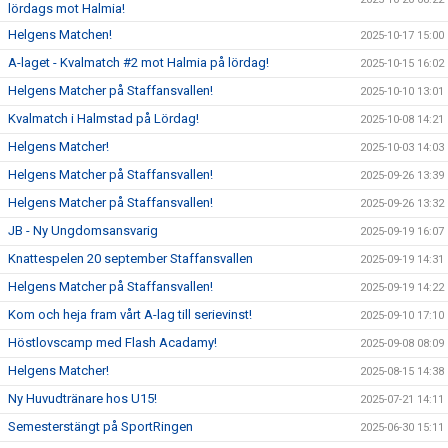
lördags mot Halmia!
Helgens Matchen!
2025-10-17 15:00
A-laget - Kvalmatch #2 mot Halmia på lördag!
2025-10-15 16:02
Helgens Matcher på Staffansvallen!
2025-10-10 13:01
Kvalmatch i Halmstad på Lördag!
2025-10-08 14:21
Helgens Matcher!
2025-10-03 14:03
Helgens Matcher på Staffansvallen!
2025-09-26 13:39
Helgens Matcher på Staffansvallen!
2025-09-26 13:32
JB - Ny Ungdomsansvarig
2025-09-19 16:07
Knattespelen 20 september Staffansvallen
2025-09-19 14:31
Helgens Matcher på Staffansvallen!
2025-09-19 14:22
Kom och heja fram vårt A-lag till serievinst!
2025-09-10 17:10
Höstlovscamp med Flash Acadamy!
2025-09-08 08:09
Helgens Matcher!
2025-08-15 14:38
Ny Huvudtränare hos U15!
2025-07-21 14:11
Semesterstängt på SportRingen
2025-06-30 15:11