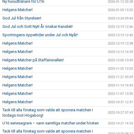
Ny huvudtränare för U16
2026-01-12 20:28
Helgens Matcher!
2026-01-09 13:25
God Jul från Styrelsen!
2025-12-24 09:44
God Jul och Gott Nytt År önskar Kansliet!
2025-12-19 12:46
Sportringens öppettider under Jul och Nyår!
2025-12-19 12:40
Helgens Matcher!
2025-12-19 12:38
Helgens Matcher!
2025-12-12 14:59
Helgens Matcher på Staffansvallen!
2025-12-05 13:49
Helgens Matcher!
2025-11-25 13:02
Helgens Matcher!
2025-11-21 09:59
Helgens Matcher!
2025-11-14 14:43
Helgens Matcher!
2025-11-07 13:35
Helgens Matcher!
2025-10-31 12:37
Tack till alla företag som valde att sponsra matchen i
2025-10-27 07:43
lördags mot Högaborg!
U16 seriesegrare – vann samtliga matcher under hösten
2025-10-21 14:53
Tack till alla företag som valde att sponsra matchen i
2025-10-20 08:22