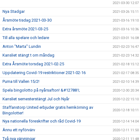
2021-03-30 12:07
Nya Stadgar
2021-03-26 15:11
Årsmöte tisdag 2021-03-30
2021-03-16 19:10
Extra årsmöte 2021-03-25
2021-03-16 10:36
Till alla spelare och ledare
2021-03-01 16:08
Anton "Marta" Lundin
2021-02-23 16:47
Kansliet stängt t om måndag
2021-02-23 14:32
Extra Årsmöte torsdag 2021-02-25
2021-02-18 15:12
Uppdatering Covid-19 restriktioner 2021-02-16
2021-02-17 08:35
Puma till Vallen 15/2!
2021-02-10 14:39
Spela bingolotto på nyårsafton! &#127881;
2020-12-30 20:34
Kansliet semesterstängt Jul och Nyår
2020-12-22 15:10
Staffanstorp United erbjuder gratis hemkörning av
2020-12-18 10:11
Bingolotter!
Nya nationella föreskrifter och råd Covid-19
2020-12-14 14:04
Ännu ett nyförvärv
2020-12-11 11:50
Två nya värvningar
2020-12-11 11:48