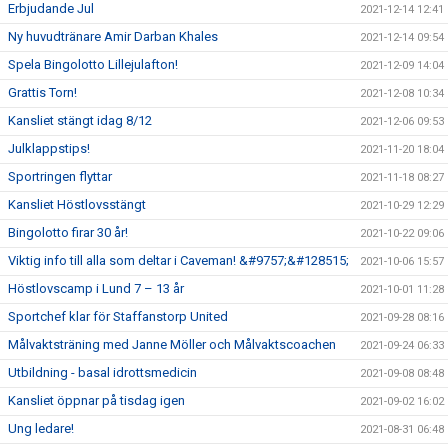
Erbjudande Jul
2021-12-14 12:41
Ny huvudtränare Amir Darban Khales
2021-12-14 09:54
Spela Bingolotto Lillejulafton!
2021-12-09 14:04
Grattis Torn!
2021-12-08 10:34
Kansliet stängt idag 8/12
2021-12-06 09:53
Julklappstips!
2021-11-20 18:04
Sportringen flyttar
2021-11-18 08:27
Kansliet Höstlovsstängt
2021-10-29 12:29
Bingolotto firar 30 år!
2021-10-22 09:06
Viktig info till alla som deltar i Caveman! &#9757;&#128515;
2021-10-06 15:57
Höstlovscamp i Lund 7 – 13 år
2021-10-01 11:28
Sportchef klar för Staffanstorp United
2021-09-28 08:16
Målvaktsträning med Janne Möller och Målvaktscoachen
2021-09-24 06:33
Utbildning - basal idrottsmedicin
2021-09-08 08:48
Kansliet öppnar på tisdag igen
2021-09-02 16:02
Ung ledare!
2021-08-31 06:48