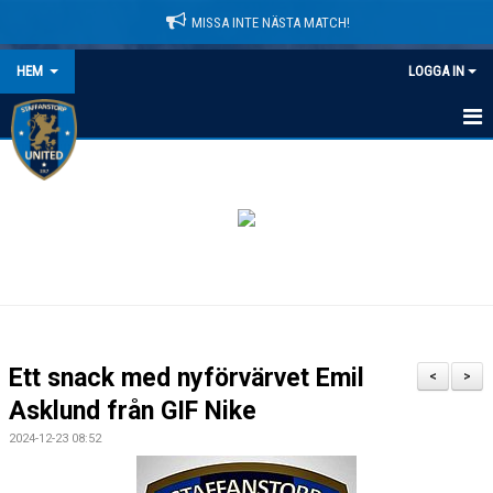
MISSA INTE NÄSTA MATCH!
HEM
LOGGA IN
HEM
NYHETER
LEDARE
MATCHER
KALENDER
Ett snack med nyförvärvet Emil
<
>
DOMARINFORMATION
Asklund från GIF Nike
2024-12-23 08:52
MEDLEMSAVGIFTER
DOKUMENT