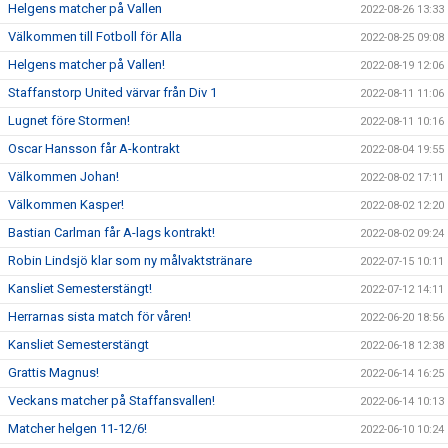
Helgens matcher på Vallen
2022-08-26 13:33
Välkommen till Fotboll för Alla
2022-08-25 09:08
Helgens matcher på Vallen!
2022-08-19 12:06
Staffanstorp United värvar från Div 1
2022-08-11 11:06
Lugnet före Stormen!
2022-08-11 10:16
Oscar Hansson får A-kontrakt
2022-08-04 19:55
Välkommen Johan!
2022-08-02 17:11
Välkommen Kasper!
2022-08-02 12:20
Bastian Carlman får A-lags kontrakt!
2022-08-02 09:24
Robin Lindsjö klar som ny målvaktstränare
2022-07-15 10:11
Kansliet Semesterstängt!
2022-07-12 14:11
Herrarnas sista match för våren!
2022-06-20 18:56
Kansliet Semesterstängt
2022-06-18 12:38
Grattis Magnus!
2022-06-14 16:25
Veckans matcher på Staffansvallen!
2022-06-14 10:13
Matcher helgen 11-12/6!
2022-06-10 10:24