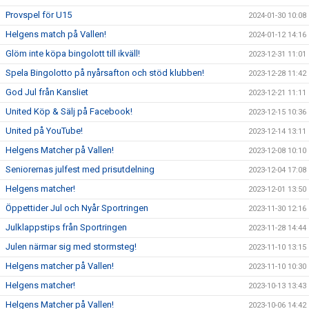
Provspel för U15
2024-01-30 10:08
Helgens match på Vallen!
2024-01-12 14:16
Glöm inte köpa bingolott till ikväll!
2023-12-31 11:01
Spela Bingolotto på nyårsafton och stöd klubben!
2023-12-28 11:42
God Jul från Kansliet
2023-12-21 11:11
United Köp & Sälj på Facebook!
2023-12-15 10:36
United på YouTube!
2023-12-14 13:11
Helgens Matcher på Vallen!
2023-12-08 10:10
Seniorernas julfest med prisutdelning
2023-12-04 17:08
Helgens matcher!
2023-12-01 13:50
Öppettider Jul och Nyår Sportringen
2023-11-30 12:16
Julklappstips från Sportringen
2023-11-28 14:44
Julen närmar sig med stormsteg!
2023-11-10 13:15
Helgens matcher på Vallen!
2023-11-10 10:30
Helgens matcher!
2023-10-13 13:43
Helgens Matcher på Vallen!
2023-10-06 14:42