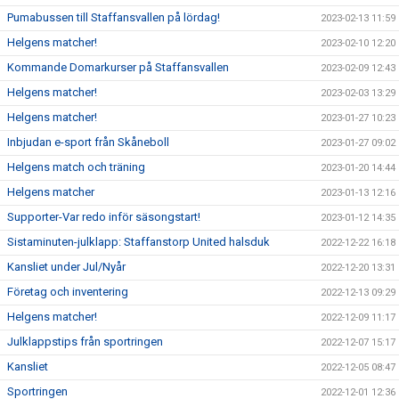
Pumabussen till Staffansvallen på lördag!
2023-02-13 11:59
Helgens matcher!
2023-02-10 12:20
Kommande Domarkurser på Staffansvallen
2023-02-09 12:43
Helgens matcher!
2023-02-03 13:29
Helgens matcher!
2023-01-27 10:23
Inbjudan e-sport från Skåneboll
2023-01-27 09:02
Helgens match och träning
2023-01-20 14:44
Helgens matcher
2023-01-13 12:16
Supporter-Var redo inför säsongstart!
2023-01-12 14:35
Sistaminuten-julklapp: Staffanstorp United halsduk
2022-12-22 16:18
Kansliet under Jul/Nyår
2022-12-20 13:31
Företag och inventering
2022-12-13 09:29
Helgens matcher!
2022-12-09 11:17
Julklappstips från sportringen
2022-12-07 15:17
Kansliet
2022-12-05 08:47
Sportringen
2022-12-01 12:36