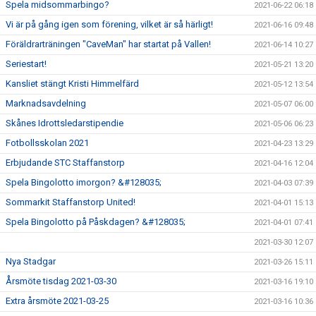
Spela midsommarbingo?
2021-06-22 06:18
Vi är på gång igen som förening, vilket är så härligt!
2021-06-16 09:48
Föräldrarträningen "CaveMan" har startat på Vallen!
2021-06-14 10:27
Seriestart!
2021-05-21 13:20
Kansliet stängt Kristi Himmelfärd
2021-05-12 13:54
Marknadsavdelning
2021-05-07 06:00
Skånes Idrottsledarstipendie
2021-05-06 06:23
Fotbollsskolan 2021
2021-04-23 13:29
Erbjudande STC Staffanstorp
2021-04-16 12:04
Spela Bingolotto imorgon? &#128035;
2021-04-03 07:39
Sommarkit Staffanstorp United!
2021-04-01 15:13
Spela Bingolotto på Påskdagen? &#128035;
2021-04-01 07:41
2021-03-30 12:07
Nya Stadgar
2021-03-26 15:11
Årsmöte tisdag 2021-03-30
2021-03-16 19:10
Extra årsmöte 2021-03-25
2021-03-16 10:36