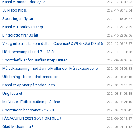
Kansliet stängt idag 8/12
2021-12-06 09:53
Julklappstips!
2021-11-20 18:04
Sportringen flyttar
2021-11-18 08:27
Kansliet Höstlovsstängt
2021-10-29 12:29
Bingolotto firar 30 år!
2021-10-22 09:06
Viktig info till alla som deltar i Caveman! &#9757;&#128515;
2021-10-06 15:57
Höstlovscamp i Lund 7 – 13 år
2021-10-01 11:28
Sportchef klar för Staffanstorp United
2021-09-28 08:16
Målvaktsträning med Janne Möller och Målvaktscoachen
2021-09-24 06:33
Utbildning - basal idrottsmedicin
2021-09-08 08:48
Kansliet öppnar på tisdag igen
2021-09-02 16:02
Ung ledare!
2021-08-31 06:48
Individuell Fotbollsträning i Skåne
2021-07-02 21:40
Sportringen har stängt v 27-28!
2021-07-02 05:41
PÅGACUPEN 2021 30-31 OKTOBER
2021-06-30 19:27
Glad Midsommar!
2021-06-24 11:42