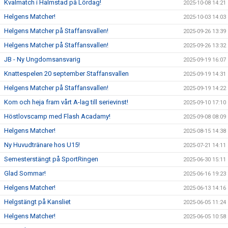
Kvalmatch i Halmstad på Lördag!
2025-10-08 14:21
Helgens Matcher!
2025-10-03 14:03
Helgens Matcher på Staffansvallen!
2025-09-26 13:39
Helgens Matcher på Staffansvallen!
2025-09-26 13:32
JB - Ny Ungdomsansvarig
2025-09-19 16:07
Knattespelen 20 september Staffansvallen
2025-09-19 14:31
Helgens Matcher på Staffansvallen!
2025-09-19 14:22
Kom och heja fram vårt A-lag till serievinst!
2025-09-10 17:10
Höstlovscamp med Flash Acadamy!
2025-09-08 08:09
Helgens Matcher!
2025-08-15 14:38
Ny Huvudtränare hos U15!
2025-07-21 14:11
Semesterstängt på SportRingen
2025-06-30 15:11
Glad Sommar!
2025-06-16 19:23
Helgens Matcher!
2025-06-13 14:16
Helgstängt på Kansliet
2025-06-05 11:24
Helgens Matcher!
2025-06-05 10:58