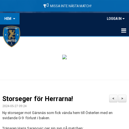
MISSA INTE NÄSTA MATCH!
HEM
LOGGA IN
HEM
NYHETER
LEDARE
MATCHER
KALENDER
Storseger för Herrarna!
<
>
DOMARINFORMATION
2024-05-27 09:24
Ny storseger mot Gärsnäs som fick vända hem till Österlen med en
MEDLEMSAVGIFTER
svidande 0-9 förlust i baken.
Tränaren Haris Saranovic ger sin syn på matchen:
DOKUMENT