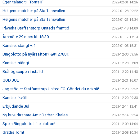
Egen talang till Torns IF
2022-02-01 14:26
Helgens matcher på Staffansvallen
2022-01-28 09:22
Helgens matcher på Staffansvallen
2022-01-21 14:34
Påverka Staffanstorp Uniteds framtid
2022-01-18 14:09
Årsmöte 29 mars kl. 18.30
2022-01-17 17:13
Kansliet stängt v. 1
2022-01-03 15:31
Bingolotto på nyårsafton? &#127881;
2021-12-30 09:56
Kansliet stängt
2021-12-28 07:09
Bråhögscupen inställd
2021-12-22 11:43
GOD JUL
2021-12-21 16:07
Jag stödjer Staffanstorp United FC. Gör det du också!
2021-12-20 09:52
Kansliet ikväll
2021-12-20 09:33
Erbjudande Jul
2021-12-14 12:41
Ny huvudtränare Amir Darban Khales
2021-12-14 09:54
Spela Bingolotto Lillejulafton!
2021-12-09 14:04
Grattis Torn!
2021-12-08 10:34