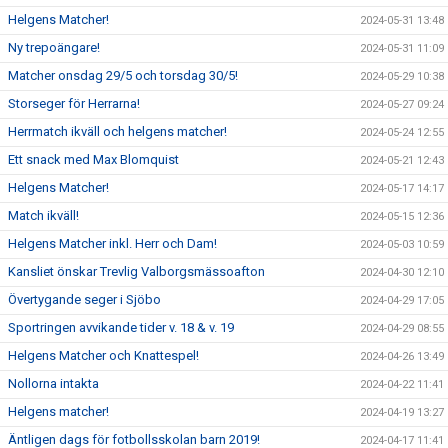
Helgens Matcher!
2024-05-31 13:48
Ny trepoängare!
2024-05-31 11:09
Matcher onsdag 29/5 och torsdag 30/5!
2024-05-29 10:38
Storseger för Herrarna!
2024-05-27 09:24
Herrmatch ikväll och helgens matcher!
2024-05-24 12:55
Ett snack med Max Blomquist
2024-05-21 12:43
Helgens Matcher!
2024-05-17 14:17
Match ikväll!
2024-05-15 12:36
Helgens Matcher inkl. Herr och Dam!
2024-05-03 10:59
Kansliet önskar Trevlig Valborgsmässoafton
2024-04-30 12:10
Övertygande seger i Sjöbo
2024-04-29 17:05
Sportringen avvikande tider v. 18 & v. 19
2024-04-29 08:55
Helgens Matcher och Knattespel!
2024-04-26 13:49
Nollorna intakta
2024-04-22 11:41
Helgens matcher!
2024-04-19 13:27
Äntligen dags för fotbollsskolan barn 2019!
2024-04-17 11:41