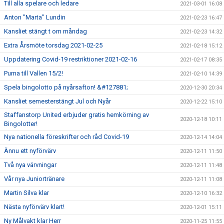
Till alla spelare och ledare
2021-03-01 16:08
Anton "Marta" Lundin
2021-02-23 16:47
Kansliet stängt t om måndag
2021-02-23 14:32
Extra Årsmöte torsdag 2021-02-25
2021-02-18 15:12
Uppdatering Covid-19 restriktioner 2021-02-16
2021-02-17 08:35
Puma till Vallen 15/2!
2021-02-10 14:39
Spela bingolotto på nyårsafton! &#127881;
2020-12-30 20:34
Kansliet semesterstängt Jul och Nyår
2020-12-22 15:10
Staffanstorp United erbjuder gratis hemkörning av
2020-12-18 10:11
Bingolotter!
Nya nationella föreskrifter och råd Covid-19
2020-12-14 14:04
Ännu ett nyförvärv
2020-12-11 11:50
Två nya värvningar
2020-12-11 11:48
Vår nya Juniortränare
2020-12-11 11:08
Martin Silva klar
2020-12-10 16:32
Nästa nyförvärv klart!
2020-12-01 15:11
Ny Målvakt klar Herr
2020-11-25 11:55