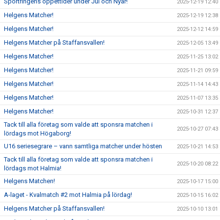
Sportringens öppettider under Jul och Nyår!
2025-12-19 12:40
Helgens Matcher!
2025-12-19 12:38
Helgens Matcher!
2025-12-12 14:59
Helgens Matcher på Staffansvallen!
2025-12-05 13:49
Helgens Matcher!
2025-11-25 13:02
Helgens Matcher!
2025-11-21 09:59
Helgens Matcher!
2025-11-14 14:43
Helgens Matcher!
2025-11-07 13:35
Helgens Matcher!
2025-10-31 12:37
Tack till alla företag som valde att sponsra matchen i
2025-10-27 07:43
lördags mot Högaborg!
U16 seriesegrare – vann samtliga matcher under hösten
2025-10-21 14:53
Tack till alla företag som valde att sponsra matchen i
2025-10-20 08:22
lördags mot Halmia!
Helgens Matchen!
2025-10-17 15:00
A-laget - Kvalmatch #2 mot Halmia på lördag!
2025-10-15 16:02
Helgens Matcher på Staffansvallen!
2025-10-10 13:01