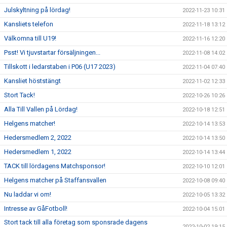
Julskyltning på lördag!
2022-11-23 10:31
Kansliets telefon
2022-11-18 13:12
Välkomna till U19!
2022-11-16 12:20
Psst! Vi tjuvstartar försäljningen...
2022-11-08 14:02
Tillskott i ledarstaben i P06 (U17 2023)
2022-11-04 07:40
Kansliet höststängt
2022-11-02 12:33
Stort Tack!
2022-10-26 10:26
Alla Till Vallen på Lördag!
2022-10-18 12:51
Helgens matcher!
2022-10-14 13:53
Hedersmedlem 2, 2022
2022-10-14 13:50
Hedersmedlem 1, 2022
2022-10-14 13:44
TACK till lördagens Matchsponsor!
2022-10-10 12:01
Helgens matcher på Staffansvallen
2022-10-08 09:40
Nu laddar vi om!
2022-10-05 13:32
Intresse av GåFotboll!
2022-10-04 15:01
Stort tack till alla företag som sponsrade dagens
2022-10-02 19:15