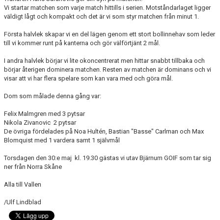
Vi startar matchen som varje match hittills i serien. Motståndarlaget ligger
väldigt lågt och kompakt och det är vi som styr matchen från minut 1.
KLÄDPROFIL
Första halvlek skapar vi en del lägen genom ett stort bollinnehav som leder
LEDARINFORMATION
till vi kommer runt på kanterna och gör välförtjänt 2 mål.
I andra halvlek börjar vi lite okoncentrerat men hittar snabbt tillbaka och
STYRELSE/SEKTIONER
börjar återigen dominera matchen. Resten av matchen är dominans och vi
visar att vi har flera spelare som kan vara med och göra mål.
KONTAKT/KANSLI
Dom som målade denna gång var:
PARTNERS
Felix Malmgren med 3 pytsar
Nikola Zivanovic 2 pytsar
OM SUFC
De övriga fördelades på Noa Hultén, Bastian "Basse" Carlman och Max
Blomquist med 1 vardera samt 1 självmål
Torsdagen den 30:e maj kl. 19.30 gästas vi utav Bjärnum GOIF som tar sig
ner från Norra Skåne
Alla till Vallen
/Ulf Lindblad