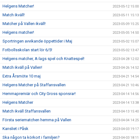
Helgens Matcher!
2023-05-12 15:00
Match ikväll!
2023-05-11 15:13
Matcher på Vallen ikväll!
2023-05-09 15:25
Helgens matcher!
2023-05-05 14:50
Sportringen avvikande öppettider i Maj
2023-05-02 15:07
Fotbollsskolan start lör 6/5!
2023-05-02 13:47
Helgens matcher, A-lags spel och Knattespel!
2023-04-28 12:02
Match ikväll på Vallen!
2023-04-26 14:52
Extra Årsmöte 10 maj
2023-04-21 14:54
Helgens Matcher på Staffansvallen
2023-04-21 10:46
Hemmapremiär och City Gross sponsrar!
2023-04-14 14:56
Helgens Matcher
2023-04-14 13:38
Match ikväll Staffansvallen
2023-04-13 15:40
Första seriematchen hemma på Vallen
2023-04-04 14:25
Kansliet i Påsk
2023-04-03 19:17
Ska någon ta körkort i familjen?
2023-04-03 18:11