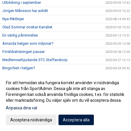
Utbildning i september
2020-09-09 13:42
Jörgen Månsson har avlidit
2020-09-03 10:22
Nya Riktlinjer
2020-08-14 09:43
Glad Sommar önskar Kansliet
2020-07-03 10:53
En vänlig påminnelse
2020-05-13 13:31
Avrunda helgen som miljonär?
2020-05-09 12:58
Föräldraträningen pausar
2020-04-28 12:03
Medlemserbjudande STC Staffanstorp
2020-04-27 16:13
Bingofest i helgen?
2020-04-24 09:32
Fotbollsskolan - Vi kör igång!
2020-04-20 14:45
För att hemsidan ska fungera korrekt använder vi nödvändiga
Vi ser hela tiden över vår tränarstab och är i behov av nya
2020-04-20 07:13
cookies från SportAdmin. Dessa går inte att stänga av.
krafter för åldrarna U15-U19 framöver.
Föreningen kan också använda frivilliga cookies, t.ex. för statistik
Köp Bingolotter & Sverigelotter så stödjer du Staffanstorp
2020-04-17 06:15
eller marknadsföring. Du väljer själv om du vill acceptera dessa.
United!
Anpassa dina val
Tjejcupen 2020 är tyvärr inställd!
2020-04-16 16:24
Virtuellt inträde 2020
2020-04-16 12:01
Acceptera nödvändiga
Acceptera alla
NYHET! Digitala Bingolotter!
2020-04-08 11:54