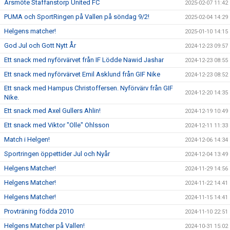
Årsmöte Staffanstorp United FC
2025-02-07 11:42
PUMA och SportRingen på Vallen på söndag 9/2!
2025-02-04 14:29
Helgens matcher!
2025-01-10 14:15
God Jul och Gott Nytt År
2024-12-23 09:57
Ett snack med nyförvärvet från IF Lödde Nawid Jashar
2024-12-23 08:55
Ett snack med nyförvärvet Emil Asklund från GIF Nike
2024-12-23 08:52
Ett snack med Hampus Christoffersen. Nyförvärv från GIF
2024-12-20 14:35
Nike.
Ett snack med Axel Gullers Ahlin!
2024-12-19 10:49
Ett snack med Viktor "Olle" Ohlsson
2024-12-11 11:33
Match i Helgen!
2024-12-06 14:34
Sportringen öppettider Jul och Nyår
2024-12-04 13:49
Helgens Matcher!
2024-11-29 14:56
Helgens Matcher!
2024-11-22 14:41
Helgens Matcher!
2024-11-15 14:41
Provträning födda 2010
2024-11-10 22:51
Helgens Matcher på Vallen!
2024-10-31 15:02