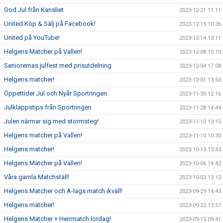
God Jul från Kansliet
2023-12-21 11:11
United Köp & Sälj på Facebook!
2023-12-15 10:36
United på YouTube!
2023-12-14 13:11
Helgens Matcher på Vallen!
2023-12-08 10:10
Seniorernas julfest med prisutdelning
2023-12-04 17:08
Helgens matcher!
2023-12-01 13:50
Öppettider Jul och Nyår Sportringen
2023-11-30 12:16
Julklappstips från Sportringen
2023-11-28 14:44
Julen närmar sig med stormsteg!
2023-11-10 13:15
Helgens matcher på Vallen!
2023-11-10 10:30
Helgens matcher!
2023-10-13 13:43
Helgens Matcher på Vallen!
2023-10-06 14:42
Våra gamla Matchställ!
2023-10-03 13:13
Helgens Matcher och A-lags match ikväll!
2023-09-29 14:43
Helgens matcher!
2023-09-22 13:57
Helgens Matcher + Herrmatch lördag!
2023-09-15 09:41