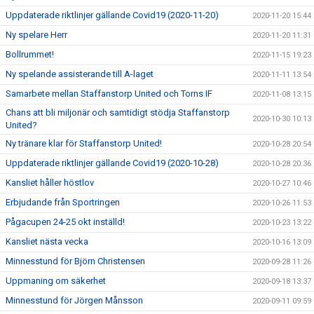
Uppdaterade riktlinjer gällande Covid19 (2020-11-20)
2020-11-20 15:44
Ny spelare Herr
2020-11-20 11:31
Bollrummet!
2020-11-15 19:23
Ny spelande assisterande till A-laget
2020-11-11 13:54
Samarbete mellan Staffanstorp United och Torns IF
2020-11-08 13:15
Chans att bli miljonär och samtidigt stödja Staffanstorp
2020-10-30 10:13
United?
Ny tränare klar för Staffanstorp United!
2020-10-28 20:54
Uppdaterade riktlinjer gällande Covid19 (2020-10-28)
2020-10-28 20:36
Kansliet håller höstlov
2020-10-27 10:46
Erbjudande från Sportringen
2020-10-26 11:53
Pågacupen 24-25 okt inställd!
2020-10-23 13:22
Kansliet nästa vecka
2020-10-16 13:09
Minnesstund för Björn Christensen
2020-09-28 11:26
Uppmaning om säkerhet
2020-09-18 13:37
Minnesstund för Jörgen Månsson
2020-09-11 09:59