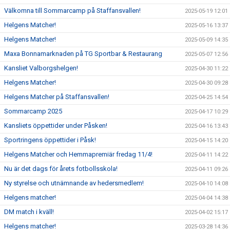
Välkomna till Sommarcamp på Staffansvallen!
2025-05-19 12:01
Helgens Matcher!
2025-05-16 13:37
Helgens Matcher!
2025-05-09 14:35
Maxa Bonnamarknaden på TG Sportbar & Restaurang
2025-05-07 12:56
Kansliet Valborgshelgen!
2025-04-30 11:22
Helgens Matcher!
2025-04-30 09:28
Helgens Matcher på Staffansvallen!
2025-04-25 14:54
Sommarcamp 2025
2025-04-17 10:29
Kansliets öppettider under Påsken!
2025-04-16 13:43
Sportringens öppettider i Påsk!
2025-04-15 14:20
Helgens Matcher och Hemmapremiär fredag 11/4!
2025-04-11 14:22
Nu är det dags för årets fotbollsskola!
2025-04-11 09:26
Ny styrelse och utnämnande av hedersmedlem!
2025-04-10 14:08
Helgens matcher!
2025-04-04 14:38
DM match i kväll!
2025-04-02 15:17
Helgens matcher!
2025-03-28 14:36