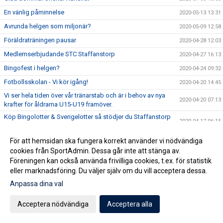
En vänlig påminnelse
2020-05-13 13:31
Avrunda helgen som miljonär?
2020-05-09 12:58
Föräldraträningen pausar
2020-04-28 12:03
Medlemserbjudande STC Staffanstorp
2020-04-27 16:13
Bingofest i helgen?
2020-04-24 09:32
Fotbollsskolan - Vi kör igång!
2020-04-20 14:45
Vi ser hela tiden över vår tränarstab och är i behov av nya
2020-04-20 07:13
krafter för åldrarna U15-U19 framöver.
Köp Bingolotter & Sverigelotter så stödjer du Staffanstorp
2020-04-17 06:15
United!
Tjejcupen 2020 är tyvärr inställd!
2020-04-16 16:24
För att hemsidan ska fungera korrekt använder vi nödvändiga
cookies från SportAdmin. Dessa går inte att stänga av.
Virtuellt inträde 2020
2020-04-16 12:01
Föreningen kan också använda frivilliga cookies, t.ex. för statistik
NYHET! Digitala Bingolotter!
2020-04-08 11:54
eller marknadsföring. Du väljer själv om du vill acceptera dessa.
Kansliet Påskstängt
2020-04-08 10:20
Anpassa dina val
Uppdatering gällande träningar och träningsmatcher
2020-04-07 09:30
Acceptera nödvändiga
Acceptera alla
Påskbingo!
2020-04-03 13:10
Inställda matcher
2020-04-03 10:53