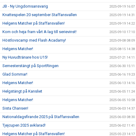
JB - Ny Ungdomsansvarig
2025-09-19 16:07
Knattespelen 20 september Staffansvallen
2025-09-19 14:31
Helgens Matcher på Staffansvallen!
2025-09-19 14:22
Kom och heja fram vårt A-lag till serievinst!
2025-09-10 17:10
Höstlovscamp med Flash Acadamy!
2025-09-08 08:09
Helgens Matcher!
2025-08-15 14:38
Ny Huvudtränare hos U15!
2025-07-21 14:11
Semesterstängt på SportRingen
2025-06-30 15:11
Glad Sommar!
2025-06-16 19:23
Helgens Matcher!
2025-06-13 14:16
Helgstängt på Kansliet
2025-06-05 11:24
Helgens Matcher!
2025-06-05 10:58
Sista Chansen!
2025-06-03 14:37
Nationaldagsfirande 2025 på Staffansvallen
2025-06-03 08:30
Tjejcupen 2025 avklarad!
2025-06-02 11:41
Helgens Matcher på Staffansvallen!
2025-05-23 14:17