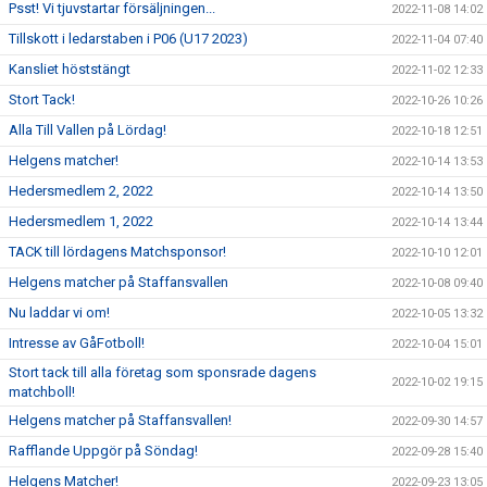
Psst! Vi tjuvstartar försäljningen...
2022-11-08 14:02
Tillskott i ledarstaben i P06 (U17 2023)
2022-11-04 07:40
Kansliet höststängt
2022-11-02 12:33
Stort Tack!
2022-10-26 10:26
Alla Till Vallen på Lördag!
2022-10-18 12:51
Helgens matcher!
2022-10-14 13:53
Hedersmedlem 2, 2022
2022-10-14 13:50
Hedersmedlem 1, 2022
2022-10-14 13:44
TACK till lördagens Matchsponsor!
2022-10-10 12:01
Helgens matcher på Staffansvallen
2022-10-08 09:40
Nu laddar vi om!
2022-10-05 13:32
Intresse av GåFotboll!
2022-10-04 15:01
Stort tack till alla företag som sponsrade dagens
2022-10-02 19:15
matchboll!
Helgens matcher på Staffansvallen!
2022-09-30 14:57
Rafflande Uppgör på Söndag!
2022-09-28 15:40
Helgens Matcher!
2022-09-23 13:05