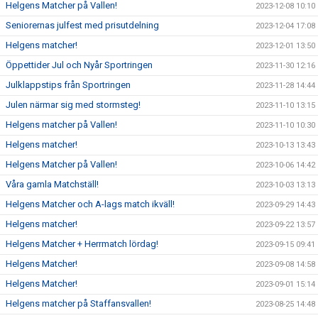
Helgens Matcher på Vallen!
2023-12-08 10:10
Seniorernas julfest med prisutdelning
2023-12-04 17:08
Helgens matcher!
2023-12-01 13:50
Öppettider Jul och Nyår Sportringen
2023-11-30 12:16
Julklappstips från Sportringen
2023-11-28 14:44
Julen närmar sig med stormsteg!
2023-11-10 13:15
Helgens matcher på Vallen!
2023-11-10 10:30
Helgens matcher!
2023-10-13 13:43
Helgens Matcher på Vallen!
2023-10-06 14:42
Våra gamla Matchställ!
2023-10-03 13:13
Helgens Matcher och A-lags match ikväll!
2023-09-29 14:43
Helgens matcher!
2023-09-22 13:57
Helgens Matcher + Herrmatch lördag!
2023-09-15 09:41
Helgens Matcher!
2023-09-08 14:58
Helgens Matcher!
2023-09-01 15:14
Helgens matcher på Staffansvallen!
2023-08-25 14:48