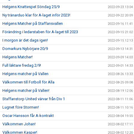
Helgens Knattespel Söndag 25/9
2022-09-23 13:04
Ny tränarduo klar för A-laget inför 2023!
2022-09-22 20:09
Helgens Matcher på Staffansvallen
2022-09-16 11:41
Förändring i ledarstaben för A-laget till 2023
2022-09-15 21:02
I morgon är det dags igen!
2022-09-15 12:13
Domarkurs Nybörjare 20/9
2022-09-13 14:31
Helgens Matcher!
2022-09-09 14:03
Full läktare fredag 2/9!
2022-09-01 14:33
Helgens matcher på Vallen
2022-08-26 13:33
Välkommen till Fotboll för Alla
2022-08-25 09:08
Helgens matcher på Vallen!
2022-08-19 12:06
Staffanstorp United värvar från Div 1
2022-08-11 11:06
Lugnet före Stormen!
2022-08-11 10:16
Oscar Hansson får A-kontrakt
2022-08-04 19:55
Välkommen Johan!
2022-08-02 17:11
Välkommen Kasper!
2022-08-02 12:20