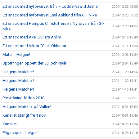
Ett snack med nyförvärvet från IF Lödde Nawid Jashar
2024-12-23 08:55
Ett snack med nyförvärvet Emil Asklund från GIF Nike
2024-12-23 08:52
Ett snack med Hampus Christoffersen. Nyförvärv från GIF
2024-12-20 14:35
Nike.
Ett snack med Axel Gullers Ahlin!
2024-12-19 10:49
Ett snack med Viktor "Olle" Ohlsson
2024-12-11 11:33
Match i Helgen!
2024-12-06 14:34
Sportringen öppettider Jul och Nyår
2024-12-04 13:49
Helgens Matcher!
2024-11-29 14:56
Helgens Matcher!
2024-11-22 14:41
Helgens Matcher!
2024-11-15 14:41
Provträning födda 2010
2024-11-10 22:51
Helgens Matcher på Vallen!
2024-10-31 15:02
Kansliet stängt fre 1 nov!
2024-10-31 13:46
Kansliet
2024-10-25 11:34
Pågacupen i helgen!
2024-10-25 11:18