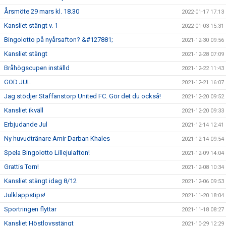
Årsmöte 29 mars kl. 18.30
2022-01-17 17:13
Kansliet stängt v. 1
2022-01-03 15:31
Bingolotto på nyårsafton? &#127881;
2021-12-30 09:56
Kansliet stängt
2021-12-28 07:09
Bråhögscupen inställd
2021-12-22 11:43
GOD JUL
2021-12-21 16:07
Jag stödjer Staffanstorp United FC. Gör det du också!
2021-12-20 09:52
Kansliet ikväll
2021-12-20 09:33
Erbjudande Jul
2021-12-14 12:41
Ny huvudtränare Amir Darban Khales
2021-12-14 09:54
Spela Bingolotto Lillejulafton!
2021-12-09 14:04
Grattis Torn!
2021-12-08 10:34
Kansliet stängt idag 8/12
2021-12-06 09:53
Julklappstips!
2021-11-20 18:04
Sportringen flyttar
2021-11-18 08:27
Kansliet Höstlovsstängt
2021-10-29 12:29