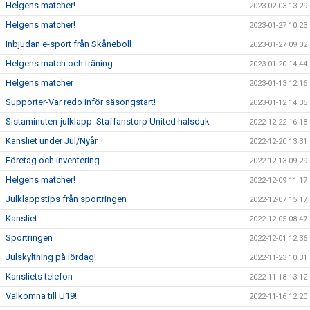
Helgens matcher!
2023-02-03 13:29
Helgens matcher!
2023-01-27 10:23
Inbjudan e-sport från Skåneboll
2023-01-27 09:02
Helgens match och träning
2023-01-20 14:44
Helgens matcher
2023-01-13 12:16
Supporter-Var redo inför säsongstart!
2023-01-12 14:35
Sistaminuten-julklapp: Staffanstorp United halsduk
2022-12-22 16:18
Kansliet under Jul/Nyår
2022-12-20 13:31
Företag och inventering
2022-12-13 09:29
Helgens matcher!
2022-12-09 11:17
Julklappstips från sportringen
2022-12-07 15:17
Kansliet
2022-12-05 08:47
Sportringen
2022-12-01 12:36
Julskyltning på lördag!
2022-11-23 10:31
Kansliets telefon
2022-11-18 13:12
Välkomna till U19!
2022-11-16 12:20