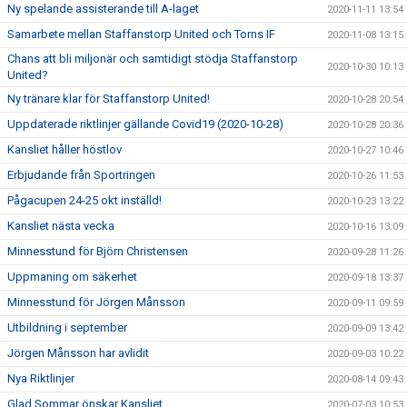
Ny spelande assisterande till A-laget
2020-11-11 13:54
Samarbete mellan Staffanstorp United och Torns IF
2020-11-08 13:15
Chans att bli miljonär och samtidigt stödja Staffanstorp
2020-10-30 10:13
United?
Ny tränare klar för Staffanstorp United!
2020-10-28 20:54
Uppdaterade riktlinjer gällande Covid19 (2020-10-28)
2020-10-28 20:36
Kansliet håller höstlov
2020-10-27 10:46
Erbjudande från Sportringen
2020-10-26 11:53
Pågacupen 24-25 okt inställd!
2020-10-23 13:22
Kansliet nästa vecka
2020-10-16 13:09
Minnesstund för Björn Christensen
2020-09-28 11:26
Uppmaning om säkerhet
2020-09-18 13:37
Minnesstund för Jörgen Månsson
2020-09-11 09:59
Utbildning i september
2020-09-09 13:42
Jörgen Månsson har avlidit
2020-09-03 10:22
Nya Riktlinjer
2020-08-14 09:43
Glad Sommar önskar Kansliet
2020-07-03 10:53