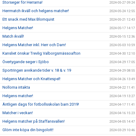
Storseger för Herrarna!
2024-05-27 09:24
Herrmatch ikväll och helgens matcher!
2024-05-24 12:55
Ett snack med Max Blomquist
2024-05-21 12:43
Helgens Matcher!
2024-05-17 14:17
Match ikväll!
2024-05-15 12:36
Helgens Matcher inkl. Herr och Dam!
2024-05-03 10:59
Kansliet önskar Trevlig Valborgsmässoafton
2024-04-30 12:10
Övertygande seger i Sjöbo
2024-04-29 17:05
Sportringen avvikande tider v. 18 & v. 19
2024-04-29 08:55
Helgens Matcher och Knattespel!
2024-04-26 13:49
Nollorna intakta
2024-04-22 11:41
Helgens matcher!
2024-04-19 13:27
Äntligen dags för fotbollsskolan barn 2019!
2024-04-17 11:41
Matcher i veckan!
2024-04-16 15:23
Helgens matcher på Staffansvallen!
2024-04-05 14:47
Glöm inte köpa din bingolott!
2024-03-29 10:46