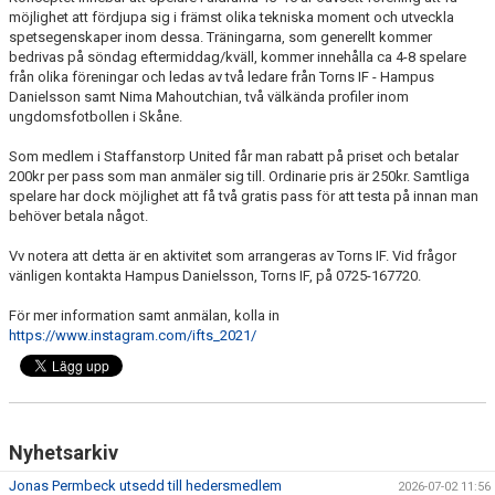
möjlighet att fördjupa sig i främst olika tekniska moment och utveckla
spetsegenskaper inom dessa. Träningarna, som generellt kommer
KLÄDPROFIL
bedrivas på söndag eftermiddag/kväll, kommer innehålla ca 4-8 spelare
från olika föreningar och ledas av två ledare från Torns IF - Hampus
LEDARINFORMATION
Danielsson samt Nima Mahoutchian, två välkända profiler inom
ungdomsfotbollen i Skåne.
STYRELSE/SEKTIONER
Som medlem i Staffanstorp United får man rabatt på priset och betalar
200kr per pass som man anmäler sig till. Ordinarie pris är 250kr. Samtliga
KONTAKT/KANSLI
spelare har dock möjlighet att få två gratis pass för att testa på innan man
behöver betala något.
PARTNERS
Vv notera att detta är en aktivitet som arrangeras av Torns IF. Vid frågor
vänligen kontakta Hampus Danielsson, Torns IF, på 0725-167720.
OM SUFC
För mer information samt anmälan, kolla in
https://www.instagram.com/ifts_2021/
Nyhetsarkiv
Jonas Permbeck utsedd till hedersmedlem
2026-07-02 11:56