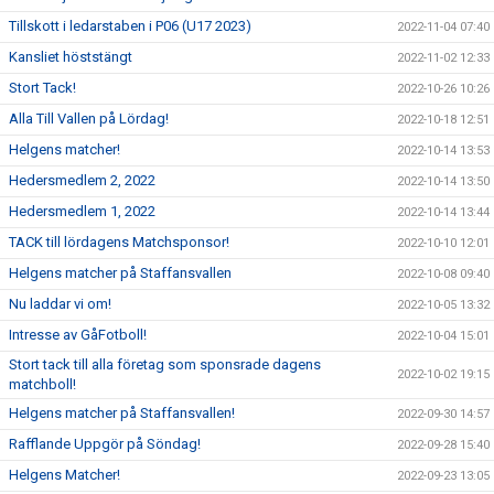
Tillskott i ledarstaben i P06 (U17 2023)
2022-11-04 07:40
Kansliet höststängt
2022-11-02 12:33
Stort Tack!
2022-10-26 10:26
Alla Till Vallen på Lördag!
2022-10-18 12:51
Helgens matcher!
2022-10-14 13:53
Hedersmedlem 2, 2022
2022-10-14 13:50
Hedersmedlem 1, 2022
2022-10-14 13:44
TACK till lördagens Matchsponsor!
2022-10-10 12:01
Helgens matcher på Staffansvallen
2022-10-08 09:40
Nu laddar vi om!
2022-10-05 13:32
Intresse av GåFotboll!
2022-10-04 15:01
Stort tack till alla företag som sponsrade dagens
2022-10-02 19:15
matchboll!
Helgens matcher på Staffansvallen!
2022-09-30 14:57
Rafflande Uppgör på Söndag!
2022-09-28 15:40
Helgens Matcher!
2022-09-23 13:05