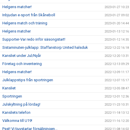
Helgens matcher!
2023-01-27 10:23
Inbjudan e-sport från Skåneboll
2023-01-27 09:02
Helgens match och träning
2023-01-20 14:44
Helgens matcher
2023-01-13 12:16
Supporter-Var redo inför säsongstart!
2023-01-12 14:35
Sistaminuten-julklapp: Staffanstorp United halsduk
2022-12-22 16:18
Kansliet under Jul/Nyår
2022-12-20 13:31
Företag och inventering
2022-12-13 09:29
Helgens matcher!
2022-12-09 11:17
Julklappstips från sportringen
2022-12-07 15:17
Kansliet
2022-12-05 08:47
Sportringen
2022-12-01 12:36
Julskyltning på lördag!
2022-11-23 10:31
Kansliets telefon
2022-11-18 13:12
Välkomna till U19!
2022-11-16 12:20
Psst! Vi tjuvstartar försäljningen...
2022-11-08 14:02