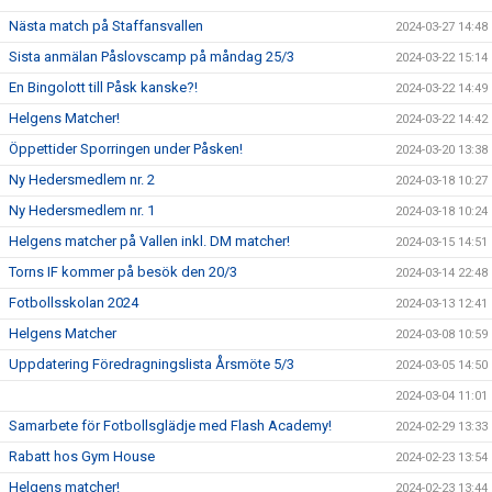
Nästa match på Staffansvallen
2024-03-27 14:48
Sista anmälan Påslovscamp på måndag 25/3
2024-03-22 15:14
En Bingolott till Påsk kanske?!
2024-03-22 14:49
Helgens Matcher!
2024-03-22 14:42
Öppettider Sporringen under Påsken!
2024-03-20 13:38
Ny Hedersmedlem nr. 2
2024-03-18 10:27
Ny Hedersmedlem nr. 1
2024-03-18 10:24
Helgens matcher på Vallen inkl. DM matcher!
2024-03-15 14:51
Torns IF kommer på besök den 20/3
2024-03-14 22:48
Fotbollsskolan 2024
2024-03-13 12:41
Helgens Matcher
2024-03-08 10:59
Uppdatering Föredragningslista Årsmöte 5/3
2024-03-05 14:50
2024-03-04 11:01
Samarbete för Fotbollsglädje med Flash Academy!
2024-02-29 13:33
Rabatt hos Gym House
2024-02-23 13:54
Helgens matcher!
2024-02-23 13:44