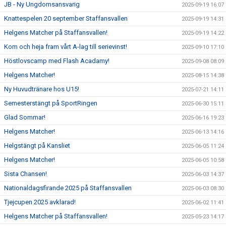
JB - Ny Ungdomsansvarig
2025-09-19 16:07
Knattespelen 20 september Staffansvallen
2025-09-19 14:31
Helgens Matcher på Staffansvallen!
2025-09-19 14:22
Kom och heja fram vårt A-lag till serievinst!
2025-09-10 17:10
Höstlovscamp med Flash Acadamy!
2025-09-08 08:09
Helgens Matcher!
2025-08-15 14:38
Ny Huvudtränare hos U15!
2025-07-21 14:11
Semesterstängt på SportRingen
2025-06-30 15:11
Glad Sommar!
2025-06-16 19:23
Helgens Matcher!
2025-06-13 14:16
Helgstängt på Kansliet
2025-06-05 11:24
Helgens Matcher!
2025-06-05 10:58
Sista Chansen!
2025-06-03 14:37
Nationaldagsfirande 2025 på Staffansvallen
2025-06-03 08:30
Tjejcupen 2025 avklarad!
2025-06-02 11:41
Helgens Matcher på Staffansvallen!
2025-05-23 14:17