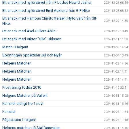
Ett snack med nyförvärvet från IF Lödde Nawid Jashar
2024-12-23 08:55
Ett snack med nyförvärvet Emil Asklund från GIF Nike
2024-12-23 08:52
Ett snack med Hampus Christoffersen. Nyförvärv från GIF
2024-12-20 14:35
Nike.
Ett snack med Axel Gullers Ahlin!
2024-12-19 10:49
Ett snack med Viktor "Olle" Ohlsson
2024-12-11 11:33
Match i Helgen!
2024-12-06 14:34
Sportringen öppettider Jul och Nyår
2024-12-04 13:49
Helgens Matcher!
2024-11-29 14:56
Helgens Matcher!
2024-11-22 14:41
Helgens Matcher!
2024-11-15 14:41
Provträning födda 2010
2024-11-10 22:51
Helgens Matcher på Vallen!
2024-10-31 15:02
Kansliet stängt fre 1 nov!
2024-10-31 13:46
Kansliet
2024-10-25 11:34
Pågacupen i helgen!
2024-10-25 11:18
Helgens matcher på Staffansvallen
2024-10-11 14:46