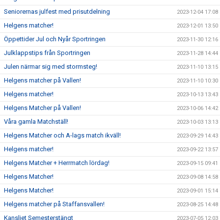
Seniorernas julfest med prisutdelning
2023-12-04 17:08
Helgens matcher!
2023-12-01 13:50
Öppettider Jul och Nyår Sportringen
2023-11-30 12:16
Julklappstips från Sportringen
2023-11-28 14:44
Julen närmar sig med stormsteg!
2023-11-10 13:15
Helgens matcher på Vallen!
2023-11-10 10:30
Helgens matcher!
2023-10-13 13:43
Helgens Matcher på Vallen!
2023-10-06 14:42
Våra gamla Matchställ!
2023-10-03 13:13
Helgens Matcher och A-lags match ikväll!
2023-09-29 14:43
Helgens matcher!
2023-09-22 13:57
Helgens Matcher + Herrmatch lördag!
2023-09-15 09:41
Helgens Matcher!
2023-09-08 14:58
Helgens Matcher!
2023-09-01 15:14
Helgens matcher på Staffansvallen!
2023-08-25 14:48
Kansliet Semesterstängt
2023-07-05 12:03