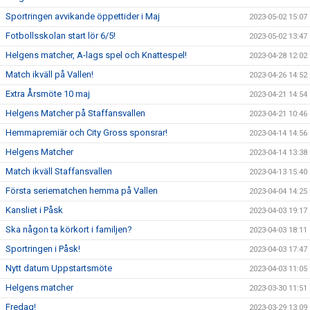
Sportringen avvikande öppettider i Maj
2023-05-02 15:07
Fotbollsskolan start lör 6/5!
2023-05-02 13:47
Helgens matcher, A-lags spel och Knattespel!
2023-04-28 12:02
Match ikväll på Vallen!
2023-04-26 14:52
Extra Årsmöte 10 maj
2023-04-21 14:54
Helgens Matcher på Staffansvallen
2023-04-21 10:46
Hemmapremiär och City Gross sponsrar!
2023-04-14 14:56
Helgens Matcher
2023-04-14 13:38
Match ikväll Staffansvallen
2023-04-13 15:40
Första seriematchen hemma på Vallen
2023-04-04 14:25
Kansliet i Påsk
2023-04-03 19:17
Ska någon ta körkort i familjen?
2023-04-03 18:11
Sportringen i Påsk!
2023-04-03 17:47
Nytt datum Uppstartsmöte
2023-04-03 11:05
Helgens matcher
2023-03-30 11:51
Fredag!
2023-03-29 13:09