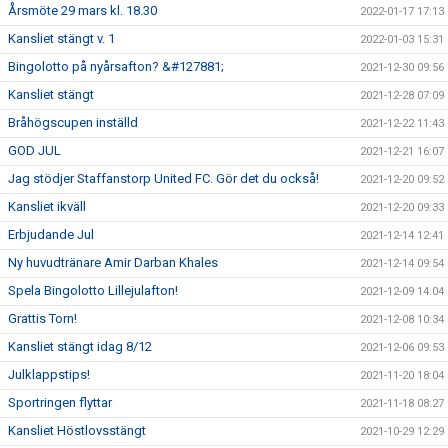
Årsmöte 29 mars kl. 18.30
2022-01-17 17:13
Kansliet stängt v. 1
2022-01-03 15:31
Bingolotto på nyårsafton? &#127881;
2021-12-30 09:56
Kansliet stängt
2021-12-28 07:09
Bråhögscupen inställd
2021-12-22 11:43
GOD JUL
2021-12-21 16:07
Jag stödjer Staffanstorp United FC. Gör det du också!
2021-12-20 09:52
Kansliet ikväll
2021-12-20 09:33
Erbjudande Jul
2021-12-14 12:41
Ny huvudtränare Amir Darban Khales
2021-12-14 09:54
Spela Bingolotto Lillejulafton!
2021-12-09 14:04
Grattis Torn!
2021-12-08 10:34
Kansliet stängt idag 8/12
2021-12-06 09:53
Julklappstips!
2021-11-20 18:04
Sportringen flyttar
2021-11-18 08:27
Kansliet Höstlovsstängt
2021-10-29 12:29