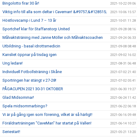
Bingolotto firar 30 år!
2021-10-22 09:06
Viktig info till alla som deltar i Caveman! &#9757;&#128515;
2021-10-06 15:57
Höstlovscamp i Lund 7 – 13 år
2021-10-01 11:28
Sportchef klar för Staffanstorp United
2021-09-28 08:16
Målvaktsträning med Janne Möller och Målvaktscoachen
2021-09-24 06:33
Utbildning - basal idrottsmedicin
2021-09-08 08:48
Kansliet öppnar på tisdag igen
2021-09-02 16:02
Ung ledare!
2021-08-31 06:48
Individuell Fotbollsträning i Skåne
2021-07-02 21:40
Sportringen har stängt v 27-28!
2021-07-02 05:41
PÅGACUPEN 2021 30-31 OKTOBER
2021-06-30 19:27
Glad Midsommar!
2021-06-24 11:42
Spela midsommarbingo?
2021-06-22 06:18
Vi är på gång igen som förening, vilket är så härligt!
2021-06-16 09:48
Föräldrarträningen "CaveMan" har startat på Vallen!
2021-06-14 10:27
Seriestart!
2021-05-21 13:20