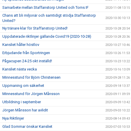
Samarbete mellan Staffanstorp United och Torns IF
2020-11-08 13:15
Chans att bli miljonär och samtidigt stödja Staffanstorp
2020-10-30 10:13
United?
Ny tränare klar för Staffanstorp United!
2020-10-28 20:54
Uppdaterade riktlinjer gällande Covid19 (2020-10-28)
2020-10-28 20:36
Kansliet håller höstlov
2020-10-27 10:46
Erbjudande från Sportringen
2020-10-26 11:53
Pågacupen 24-25 okt inställd!
2020-10-23 13:22
Kansliet nästa vecka
2020-10-16 13:09
Minnesstund för Björn Christensen
2020-09-28 11:26
Uppmaning om säkerhet
2020-09-18 13:37
Minnesstund för Jörgen Månsson
2020-09-11 09:59
Utbildning i september
2020-09-09 13:42
Jörgen Månsson har avlidit
2020-09-03 10:22
Nya Riktlinjer
2020-08-14 09:43
Glad Sommar önskar Kansliet
2020-07-03 10:53