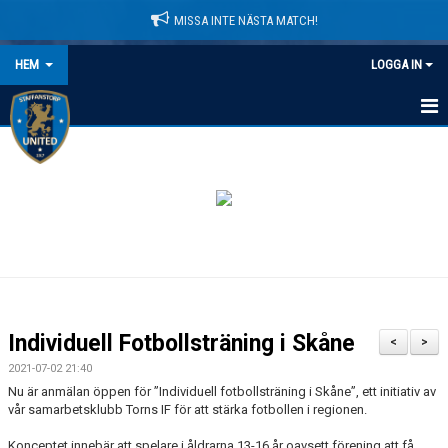
MISSA INTE NÄSTA MATCH!
HEM
LOGGA IN
HEM
NYHETER
LEDARE
MATCHER
KALENDER
Individuell Fotbollsträning i Skåne
<
>
DOMARINFORMATION
2021-07-02 21:40
Nu är anmälan öppen för ”Individuell fotbollsträning i Skåne”, ett initiativ av
MEDLEMSAVGIFTER
vår samarbetsklubb Torns IF för att stärka fotbollen i regionen.
Konceptet innebär att spelare i åldrarna 13-16 år oavsett förening att få
DOKUMENT