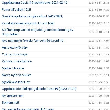
Uppdatering Covid-19 restriktioner 2021-02-16
2021-02-17 08:35
Puma till Vallen 15/2!
2021-02-10 14:39
Spela bingolotto på nyårsafton! &#127881;
2020-12-30 20:34
Kansliet semesterstängt Jul och Nyår
2020-12-22 15:10
Staffanstorp United erbjuder gratis hemkörning av
2020-12-18 10:11
Bingolotter!
Nya nationella föreskrifter och råd Covid-19
2020-12-14 14:04
Ännu ett nyförvärv
2020-12-11 11:50
Två nya värvningar
2020-12-11 11:48
Vår nya Juniortränare
2020-12-11 11:08
Martin Silva klar
2020-12-10 16:32
Nästa nyförvärv klart!
2020-12-01 15:11
Ny Målvakt klar Herr
2020-11-25 11:55
Uppdaterade riktlinjer gällande Covid19 (2020-11-20)
2020-11-20 15:44
Ny spelare Herr
2020-11-20 11:31
Bollrummet!
2020-11-15 19:23
Ny spelande assisterande till A-laget
2020-11-11 13:54