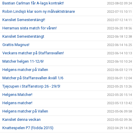
Bastian Carlman får A-lags kontrakt!
2022-08-02 09:24
Robin Lindsjö klar som ny målvaktstränare
2022-07-15 10:11
Kansliet Semesterstängt!
2022-07-12 14:11
Herrarnas sista match för våren!
2022-06-20 18:56
Kansliet Semesterstängt
2022-06-18 12:38
Grattis Magnus!
2022-06-14 16:25
Veckans matcher på Staffansvallen!
2022-06-14 10:13
Matcher helgen 11-12/6!
2022-06-10 10:24
Helgens matcher på Vallen
2022-06-03 12:19
Matcher på Staffansvallen ikväll 1/6
2022-06-01 12:04
Tjejcupen i Staffanstorp 26 - 29/5!
2022-05-25 13:26
Helgens Matcher!
2022-05-20 15:14
Helgens matcher!
2022-05-13 13:42
Helgens matcher på Vallen
2022-05-06 09:58
Kansliet denna veckan
2022-05-02 09:36
Knattespelen P7 (födda 2015)
2022-04-29 14:34