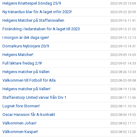
Helgens Knattespel Söndag 25/9
2022-09-23 13:04
Ny tränarduo klar för A-laget inför 2023!
2022-09-22 20:09
Helgens Matcher på Staffansvallen
2022-09-16 11:41
Förändring i ledarstaben för A-laget till 2023
2022-09-15 21:02
I morgon är det dags igen!
2022-09-15 12:13
Domarkurs Nybörjare 20/9
2022-09-13 14:31
Helgens Matcher!
2022-09-09 14:03
Full läktare fredag 2/9!
2022-09-01 14:33
Helgens matcher på Vallen
2022-08-26 13:33
Välkommen till Fotboll för Alla
2022-08-25 09:08
Helgens matcher på Vallen!
2022-08-19 12:06
Staffanstorp United värvar från Div 1
2022-08-11 11:06
Lugnet före Stormen!
2022-08-11 10:16
Oscar Hansson får A-kontrakt
2022-08-04 19:55
Välkommen Johan!
2022-08-02 17:11
Välkommen Kasper!
2022-08-02 12:20