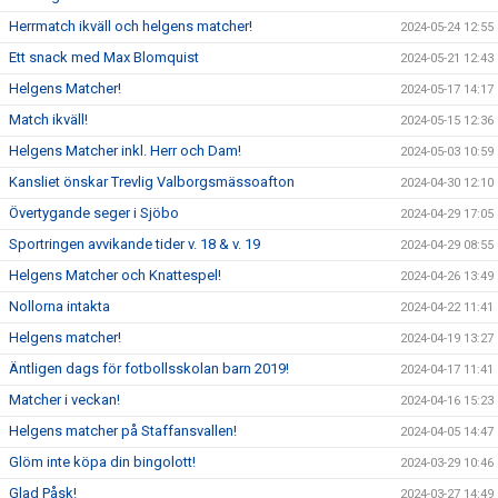
Herrmatch ikväll och helgens matcher!
2024-05-24 12:55
Ett snack med Max Blomquist
2024-05-21 12:43
Helgens Matcher!
2024-05-17 14:17
Match ikväll!
2024-05-15 12:36
Helgens Matcher inkl. Herr och Dam!
2024-05-03 10:59
Kansliet önskar Trevlig Valborgsmässoafton
2024-04-30 12:10
Övertygande seger i Sjöbo
2024-04-29 17:05
Sportringen avvikande tider v. 18 & v. 19
2024-04-29 08:55
Helgens Matcher och Knattespel!
2024-04-26 13:49
Nollorna intakta
2024-04-22 11:41
Helgens matcher!
2024-04-19 13:27
Äntligen dags för fotbollsskolan barn 2019!
2024-04-17 11:41
Matcher i veckan!
2024-04-16 15:23
Helgens matcher på Staffansvallen!
2024-04-05 14:47
Glöm inte köpa din bingolott!
2024-03-29 10:46
Glad Påsk!
2024-03-27 14:49