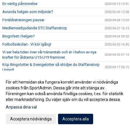
En vänlig påminnelse
2020-05-13 13:31
Avrunda helgen som miljonär?
2020-05-09 12:58
Föräldraträningen pausar
2020-04-28 12:03
Medlemserbjudande STC Staffanstorp
2020-04-27 16:13
Bingofest i helgen?
2020-04-24 09:32
Fotbollsskolan - Vi kör igång!
2020-04-20 14:45
Vi ser hela tiden över vår tränarstab och är i behov av nya
2020-04-20 07:13
krafter för åldrarna U15-U19 framöver.
Köp Bingolotter & Sverigelotter så stödjer du Staffanstorp
2020-04-17 06:15
United!
Tjejcupen 2020 är tyvärr inställd!
2020-04-16 16:24
För att hemsidan ska fungera korrekt använder vi nödvändiga
Virtuellt inträde 2020
2020-04-16 12:01
cookies från SportAdmin. Dessa går inte att stänga av.
NYHET! Digitala Bingolotter!
Föreningen kan också använda frivilliga cookies, t.ex. för statistik
2020-04-08 11:54
eller marknadsföring. Du väljer själv om du vill acceptera dessa.
Kansliet Påskstängt
2020-04-08 10:20
Anpassa dina val
Uppdatering gällande träningar och träningsmatcher
2020-04-07 09:30
Påskbingo!
2020-04-03 13:10
Acceptera nödvändiga
Acceptera alla
Inställda matcher
2020-04-03 10:53