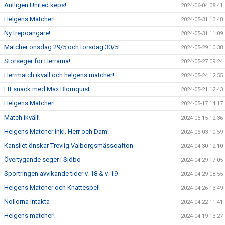
Äntligen United keps!
2024-06-04 08:41
Helgens Matcher!
2024-05-31 13:48
Ny trepoängare!
2024-05-31 11:09
Matcher onsdag 29/5 och torsdag 30/5!
2024-05-29 10:38
Storseger för Herrarna!
2024-05-27 09:24
Herrmatch ikväll och helgens matcher!
2024-05-24 12:55
Ett snack med Max Blomquist
2024-05-21 12:43
Helgens Matcher!
2024-05-17 14:17
Match ikväll!
2024-05-15 12:36
Helgens Matcher inkl. Herr och Dam!
2024-05-03 10:59
Kansliet önskar Trevlig Valborgsmässoafton
2024-04-30 12:10
Övertygande seger i Sjöbo
2024-04-29 17:05
Sportringen avvikande tider v. 18 & v. 19
2024-04-29 08:55
Helgens Matcher och Knattespel!
2024-04-26 13:49
Nollorna intakta
2024-04-22 11:41
Helgens matcher!
2024-04-19 13:27