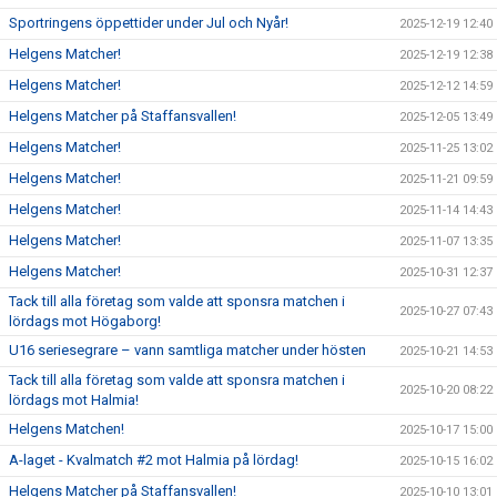
Sportringens öppettider under Jul och Nyår!
2025-12-19 12:40
Helgens Matcher!
2025-12-19 12:38
Helgens Matcher!
2025-12-12 14:59
Helgens Matcher på Staffansvallen!
2025-12-05 13:49
Helgens Matcher!
2025-11-25 13:02
Helgens Matcher!
2025-11-21 09:59
Helgens Matcher!
2025-11-14 14:43
Helgens Matcher!
2025-11-07 13:35
Helgens Matcher!
2025-10-31 12:37
Tack till alla företag som valde att sponsra matchen i
2025-10-27 07:43
lördags mot Högaborg!
U16 seriesegrare – vann samtliga matcher under hösten
2025-10-21 14:53
Tack till alla företag som valde att sponsra matchen i
2025-10-20 08:22
lördags mot Halmia!
Helgens Matchen!
2025-10-17 15:00
A-laget - Kvalmatch #2 mot Halmia på lördag!
2025-10-15 16:02
Helgens Matcher på Staffansvallen!
2025-10-10 13:01