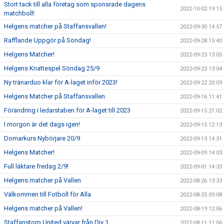
Stort tack till alla företag som sponsrade dagens
2022-10-02 19:15
matchboll!
Helgens matcher på Staffansvallen!
2022-09-30 14:57
Rafflande Uppgör på Söndag!
2022-09-28 15:40
Helgens Matcher!
2022-09-23 13:05
Helgens Knattespel Söndag 25/9
2022-09-23 13:04
Ny tränarduo klar för A-laget inför 2023!
2022-09-22 20:09
Helgens Matcher på Staffansvallen
2022-09-16 11:41
Förändring i ledarstaben för A-laget till 2023
2022-09-15 21:02
I morgon är det dags igen!
2022-09-15 12:13
Domarkurs Nybörjare 20/9
2022-09-13 14:31
Helgens Matcher!
2022-09-09 14:03
Full läktare fredag 2/9!
2022-09-01 14:33
Helgens matcher på Vallen
2022-08-26 13:33
Välkommen till Fotboll för Alla
2022-08-25 09:08
Helgens matcher på Vallen!
2022-08-19 12:06
Staffanstorp United värvar från Div 1
2022-08-11 11:06