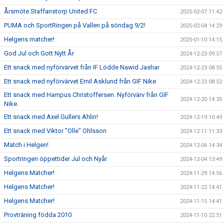
Årsmöte Staffanstorp United FC
2025-02-07 11:42
PUMA och SportRingen på Vallen på söndag 9/2!
2025-02-04 14:29
Helgens matcher!
2025-01-10 14:15
God Jul och Gott Nytt År
2024-12-23 09:57
Ett snack med nyförvärvet från IF Lödde Nawid Jashar
2024-12-23 08:55
Ett snack med nyförvärvet Emil Asklund från GIF Nike
2024-12-23 08:52
Ett snack med Hampus Christoffersen. Nyförvärv från GIF
2024-12-20 14:35
Nike.
Ett snack med Axel Gullers Ahlin!
2024-12-19 10:49
Ett snack med Viktor "Olle" Ohlsson
2024-12-11 11:33
Match i Helgen!
2024-12-06 14:34
Sportringen öppettider Jul och Nyår
2024-12-04 13:49
Helgens Matcher!
2024-11-29 14:56
Helgens Matcher!
2024-11-22 14:41
Helgens Matcher!
2024-11-15 14:41
Provträning födda 2010
2024-11-10 22:51