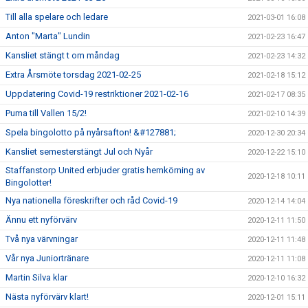
Till alla spelare och ledare
2021-03-01 16:08
Anton "Marta" Lundin
2021-02-23 16:47
Kansliet stängt t om måndag
2021-02-23 14:32
Extra Årsmöte torsdag 2021-02-25
2021-02-18 15:12
Uppdatering Covid-19 restriktioner 2021-02-16
2021-02-17 08:35
Puma till Vallen 15/2!
2021-02-10 14:39
Spela bingolotto på nyårsafton! &#127881;
2020-12-30 20:34
Kansliet semesterstängt Jul och Nyår
2020-12-22 15:10
Staffanstorp United erbjuder gratis hemkörning av
2020-12-18 10:11
Bingolotter!
Nya nationella föreskrifter och råd Covid-19
2020-12-14 14:04
Ännu ett nyförvärv
2020-12-11 11:50
Två nya värvningar
2020-12-11 11:48
Vår nya Juniortränare
2020-12-11 11:08
Martin Silva klar
2020-12-10 16:32
Nästa nyförvärv klart!
2020-12-01 15:11