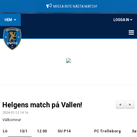
MISSA INTE NÄSTA MATCH!
HEM
LOGGA IN
HEM
NYHETER
LEDARE
MATCHER
KALENDER
Helgens match på Vallen!
<
>
DOMARINFORMATION
2024-01-12 14:16
Välkomna!
MEDLEMSAVGIFTER
Lö
13/1
12.00
SU P14
FC Trelleborg
3a
DOKUMENT