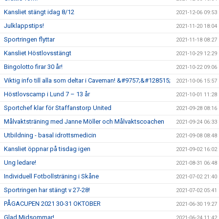
Kansliet stängt idag 8/12
2021-12-06 09:53
Julklappstips!
2021-11-20 18:04
Sportringen flyttar
2021-11-18 08:27
Kansliet Höstlovsstängt
2021-10-29 12:29
Bingolotto firar 30 år!
2021-10-22 09:06
Viktig info till alla som deltar i Caveman! &#9757;&#128515;
2021-10-06 15:57
Höstlovscamp i Lund 7 – 13 år
2021-10-01 11:28
Sportchef klar för Staffanstorp United
2021-09-28 08:16
Målvaktsträning med Janne Möller och Målvaktscoachen
2021-09-24 06:33
Utbildning - basal idrottsmedicin
2021-09-08 08:48
Kansliet öppnar på tisdag igen
2021-09-02 16:02
Ung ledare!
2021-08-31 06:48
Individuell Fotbollsträning i Skåne
2021-07-02 21:40
Sportringen har stängt v 27-28!
2021-07-02 05:41
PÅGACUPEN 2021 30-31 OKTOBER
2021-06-30 19:27
Glad Midsommar!
2021-06-24 11:42