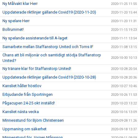
Ny Målvakt klar Herr
2020-11-25 11:55
Uppdaterade riktlinjer gällande Covid19 (2020-11-20)
2020-11-20 15:44
Ny spelare Herr
2020-11-20 11:31
Bollrummet!
2020-11-15 19:23
Ny spelande assisterande till A-laget
2020-11-11 13:54
Samarbete mellan Staffanstorp United och Torns IF
2020-11-08 13:15
Chans att bli miljonär och samtidigt stödja Staffanstorp
2020-10-30 10:13
United?
Ny tränare klar för Staffanstorp United!
2020-10-28 20:54
Uppdaterade riktlinjer gällande Covid19 (2020-10-28)
2020-10-28 20:36
Kansliet håller höstlov
2020-10-27 10:46
Erbjudande från Sportringen
2020-10-26 11:53
Pågacupen 24-25 okt inställd!
2020-10-23 13:22
Kansliet nästa vecka
2020-10-16 13:09
Minnesstund för Björn Christensen
2020-09-28 11:26
Uppmaning om säkerhet
2020-09-18 13:37
Minnesstund för Jörgen Månsson
2020-09-11 09:59