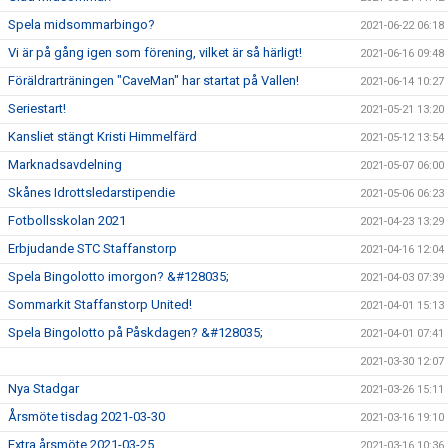
Spela midsommarbingo?
2021-06-22 06:18
Vi är på gång igen som förening, vilket är så härligt!
2021-06-16 09:48
Föräldrarträningen "CaveMan" har startat på Vallen!
2021-06-14 10:27
Seriestart!
2021-05-21 13:20
Kansliet stängt Kristi Himmelfärd
2021-05-12 13:54
Marknadsavdelning
2021-05-07 06:00
Skånes Idrottsledarstipendie
2021-05-06 06:23
Fotbollsskolan 2021
2021-04-23 13:29
Erbjudande STC Staffanstorp
2021-04-16 12:04
Spela Bingolotto imorgon? &#128035;
2021-04-03 07:39
Sommarkit Staffanstorp United!
2021-04-01 15:13
Spela Bingolotto på Påskdagen? &#128035;
2021-04-01 07:41
2021-03-30 12:07
Nya Stadgar
2021-03-26 15:11
Årsmöte tisdag 2021-03-30
2021-03-16 19:10
Extra årsmöte 2021-03-25
2021-03-16 10:36