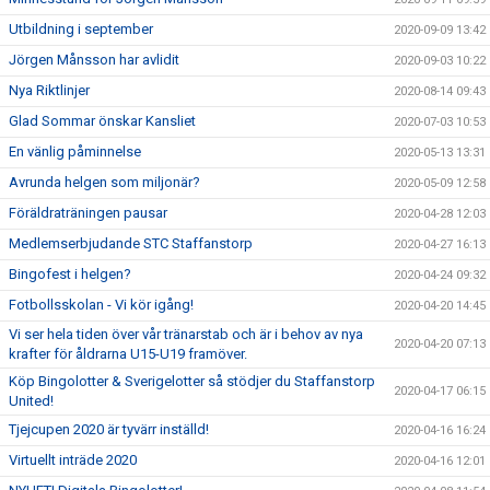
Utbildning i september
2020-09-09 13:42
Jörgen Månsson har avlidit
2020-09-03 10:22
Nya Riktlinjer
2020-08-14 09:43
Glad Sommar önskar Kansliet
2020-07-03 10:53
En vänlig påminnelse
2020-05-13 13:31
Avrunda helgen som miljonär?
2020-05-09 12:58
Föräldraträningen pausar
2020-04-28 12:03
Medlemserbjudande STC Staffanstorp
2020-04-27 16:13
Bingofest i helgen?
2020-04-24 09:32
Fotbollsskolan - Vi kör igång!
2020-04-20 14:45
Vi ser hela tiden över vår tränarstab och är i behov av nya
2020-04-20 07:13
krafter för åldrarna U15-U19 framöver.
Köp Bingolotter & Sverigelotter så stödjer du Staffanstorp
2020-04-17 06:15
United!
Tjejcupen 2020 är tyvärr inställd!
2020-04-16 16:24
Virtuellt inträde 2020
2020-04-16 12:01