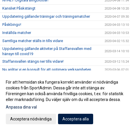
NYHET! Digitala Bingolotter!
2020-04-08 11:54
Kansliet Påskstängt
2020-04-08 10:20
Uppdatering gällande träningar och träningsmatcher
2020-04-07 09:30
Påskbingo!
2020-04-03 13:10
Inställda matcher
2020-04-03 10:53
Samtliga matcher ställs in tills vidare
2020-04-02 15:32
Uppdatering gällande aktiviter på Staffansvallen med
2020-03-14 10:10
hänsyn till covid19
Staffansvallen stängs ner tills vidare!
2020-03-12 15:24
Nu anlitar vi en konsult för att optimera verksamheten
2020-03-06 07:01
Vårens domarkurser
2020-02-19 11:37
För att hemsidan ska fungera korrekt använder vi nödvändiga
Årsmöte onsdag 11 mars!
2020-02-11 09:34
cookies från SportAdmin. Dessa går inte att stänga av.
Föreningen kan också använda frivilliga cookies, t.ex. för statistik
Puma kommer till Vallen
2020-02-10 17:04
eller marknadsföring. Du väljer själv om du vill acceptera dessa.
TJEJCUPEN 2020
2020-01-21 14:08
Anpassa dina val
Kansliet Julstängt
2019-12-20 14:37
Extra årsmöte 24/11!
Acceptera nödvändiga
Acceptera alla
2019-11-19 10:17
Extra Årsmöte söndag 24/11!
2019-11-18 09:44