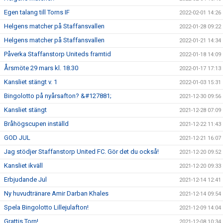
Egen talang till Torns IF
2022-02-01 14:26
Helgens matcher på Staffansvallen
2022-01-28 09:22
Helgens matcher på Staffansvallen
2022-01-21 14:34
Påverka Staffanstorp Uniteds framtid
2022-01-18 14:09
Årsmöte 29 mars kl. 18.30
2022-01-17 17:13
Kansliet stängt v. 1
2022-01-03 15:31
Bingolotto på nyårsafton? &#127881;
2021-12-30 09:56
Kansliet stängt
2021-12-28 07:09
Bråhögscupen inställd
2021-12-22 11:43
GOD JUL
2021-12-21 16:07
Jag stödjer Staffanstorp United FC. Gör det du också!
2021-12-20 09:52
Kansliet ikväll
2021-12-20 09:33
Erbjudande Jul
2021-12-14 12:41
Ny huvudtränare Amir Darban Khales
2021-12-14 09:54
Spela Bingolotto Lillejulafton!
2021-12-09 14:04
Grattis Torn!
2021-12-08 10:34