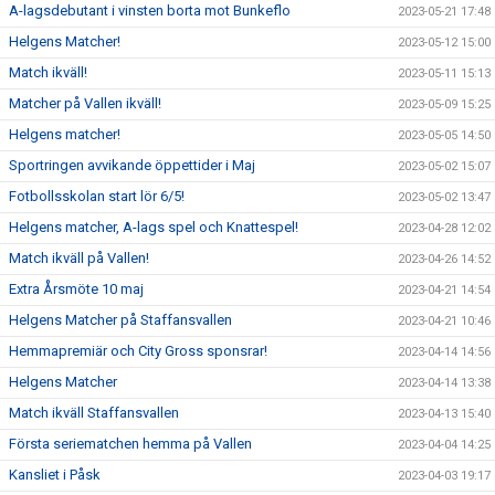
A-lagsdebutant i vinsten borta mot Bunkeflo
2023-05-21 17:48
Helgens Matcher!
2023-05-12 15:00
Match ikväll!
2023-05-11 15:13
Matcher på Vallen ikväll!
2023-05-09 15:25
Helgens matcher!
2023-05-05 14:50
Sportringen avvikande öppettider i Maj
2023-05-02 15:07
Fotbollsskolan start lör 6/5!
2023-05-02 13:47
Helgens matcher, A-lags spel och Knattespel!
2023-04-28 12:02
Match ikväll på Vallen!
2023-04-26 14:52
Extra Årsmöte 10 maj
2023-04-21 14:54
Helgens Matcher på Staffansvallen
2023-04-21 10:46
Hemmapremiär och City Gross sponsrar!
2023-04-14 14:56
Helgens Matcher
2023-04-14 13:38
Match ikväll Staffansvallen
2023-04-13 15:40
Första seriematchen hemma på Vallen
2023-04-04 14:25
Kansliet i Påsk
2023-04-03 19:17