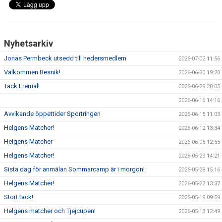
KLÄDPROFIL
Nyhetsarkiv
LEDARINFORMATION
Jonas Permbeck utsedd till hedersmedlem
2026-07-02 11:56
STYRELSE/SEKTIONER
Välkommen Besnik!
2026-06-30 19:20
KONTAKT/KANSLI
Tack Eremal!
2026-06-29 20:05
2026-06-16 14:16
PARTNERS
Avvikande öppettider Sportringen
2026-06-15 11:03
OM SUFC
Helgens Matcher!
2026-06-12 13:34
Helgens Matcher
2026-06-05 12:55
Helgens Matcher!
2026-05-29 14:21
Sista dag för anmälan Sommarcamp är i morgon!
2026-05-28 15:16
Helgens Matcher!
2026-05-22 13:37
Stort tack!
2026-05-19 09:59
Helgens matcher och Tjejcupen!
2026-05-13 12:49