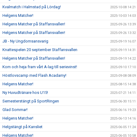
Kvalmatch i Halmstad på Lördag!
2025-10-08 14:21
Helgens Matcher!
2025-10-03 14:03
Helgens Matcher på Staffansvallen!
2025-09-26 13:39
Helgens Matcher på Staffansvallen!
2025-09-26 13:32
JB - Ny Ungdomsansvarig
2025-09-19 16:07
Knattespelen 20 september Staffansvallen
2025-09-19 14:31
Helgens Matcher på Staffansvallen!
2025-09-19 14:22
Kom och heja fram vårt A-lag till serievinst!
2025-09-10 17:10
Höstlovscamp med Flash Acadamy!
2025-09-08 08:09
Helgens Matcher!
2025-08-15 14:38
Ny Huvudtränare hos U15!
2025-07-21 14:11
Semesterstängt på SportRingen
2025-06-30 15:11
Glad Sommar!
2025-06-16 19:23
Helgens Matcher!
2025-06-13 14:16
Helgstängt på Kansliet
2025-06-05 11:24
Helgens Matcher!
2025-06-05 10:58