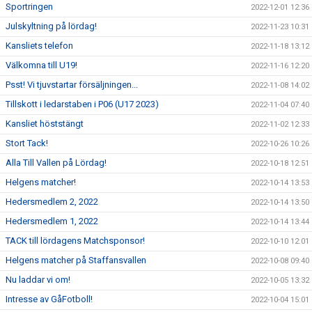
Sportringen
2022-12-01 12:36
Julskyltning på lördag!
2022-11-23 10:31
Kansliets telefon
2022-11-18 13:12
Välkomna till U19!
2022-11-16 12:20
Psst! Vi tjuvstartar försäljningen...
2022-11-08 14:02
Tillskott i ledarstaben i P06 (U17 2023)
2022-11-04 07:40
Kansliet höststängt
2022-11-02 12:33
Stort Tack!
2022-10-26 10:26
Alla Till Vallen på Lördag!
2022-10-18 12:51
Helgens matcher!
2022-10-14 13:53
Hedersmedlem 2, 2022
2022-10-14 13:50
Hedersmedlem 1, 2022
2022-10-14 13:44
TACK till lördagens Matchsponsor!
2022-10-10 12:01
Helgens matcher på Staffansvallen
2022-10-08 09:40
Nu laddar vi om!
2022-10-05 13:32
Intresse av GåFotboll!
2022-10-04 15:01