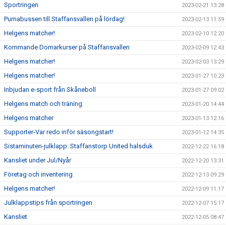
Sportringen
2023-02-21 13:28
Pumabussen till Staffansvallen på lördag!
2023-02-13 11:59
Helgens matcher!
2023-02-10 12:20
Kommande Domarkurser på Staffansvallen
2023-02-09 12:43
Helgens matcher!
2023-02-03 13:29
Helgens matcher!
2023-01-27 10:23
Inbjudan e-sport från Skåneboll
2023-01-27 09:02
Helgens match och träning
2023-01-20 14:44
Helgens matcher
2023-01-13 12:16
Supporter-Var redo inför säsongstart!
2023-01-12 14:35
Sistaminuten-julklapp: Staffanstorp United halsduk
2022-12-22 16:18
Kansliet under Jul/Nyår
2022-12-20 13:31
Företag och inventering
2022-12-13 09:29
Helgens matcher!
2022-12-09 11:17
Julklappstips från sportringen
2022-12-07 15:17
Kansliet
2022-12-05 08:47