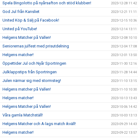
Spela Bingolotto på nyårsafton och stöd klubben!
2023-12-28 11:42
God Jul från Kansliet
2023-12-21 11:11
United Köp & Sälj på Facebook!
2023-12-15 10:36
United på YouTube!
2023-12-14 13:11
Helgens Matcher på Vallen!
2023-12-08 10:10
Seniorernas julfest med prisutdelning
2023-12-04 17:08
Helgens matcher!
2023-12-01 13:50
Öppettider Jul och Nyår Sportringen
2023-11-30 12:16
Julklappstips från Sportringen
2023-11-28 14:44
Julen närmar sig med stormsteg!
2023-11-10 13:15
Helgens matcher på Vallen!
2023-11-10 10:30
Helgens matcher!
2023-10-13 13:43
Helgens Matcher på Vallen!
2023-10-06 14:42
Våra gamla Matchställ!
2023-10-03 13:13
Helgens Matcher och A-lags match ikväll!
2023-09-29 14:43
Helgens matcher!
2023-09-22 13:57