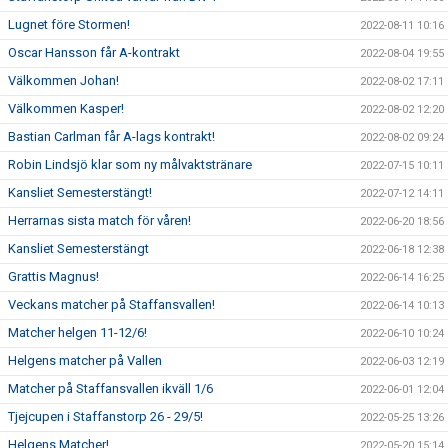
Lugnet före Stormen!
2022-08-11 10:16
Oscar Hansson får A-kontrakt
2022-08-04 19:55
Välkommen Johan!
2022-08-02 17:11
Välkommen Kasper!
2022-08-02 12:20
Bastian Carlman får A-lags kontrakt!
2022-08-02 09:24
Robin Lindsjö klar som ny målvaktstränare
2022-07-15 10:11
Kansliet Semesterstängt!
2022-07-12 14:11
Herrarnas sista match för våren!
2022-06-20 18:56
Kansliet Semesterstängt
2022-06-18 12:38
Grattis Magnus!
2022-06-14 16:25
Veckans matcher på Staffansvallen!
2022-06-14 10:13
Matcher helgen 11-12/6!
2022-06-10 10:24
Helgens matcher på Vallen
2022-06-03 12:19
Matcher på Staffansvallen ikväll 1/6
2022-06-01 12:04
Tjejcupen i Staffanstorp 26 - 29/5!
2022-05-25 13:26
Helgens Matcher!
2022-05-20 15:14