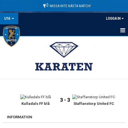
MISSA INTE NÄSTA MATCH!
U16
LOGGA IN
HEM
NYHETER
KALENDER
MATCHER
TRUPPEN
3 - 3
KONTAKT
Kulladals FF blå
Staffanstorp United FC
INFORMATION