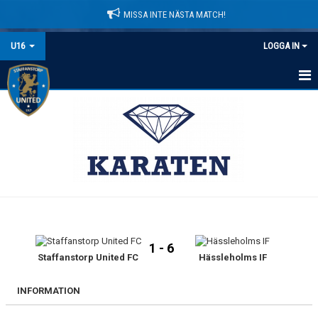
MISSA INTE NÄSTA MATCH!
U16
LOGGA IN
HEM
NYHETER
KALENDER
MATCHER
TRUPPEN
1 - 6
KONTAKT
Staffanstorp United FC
Hässleholms IF
INFORMATION